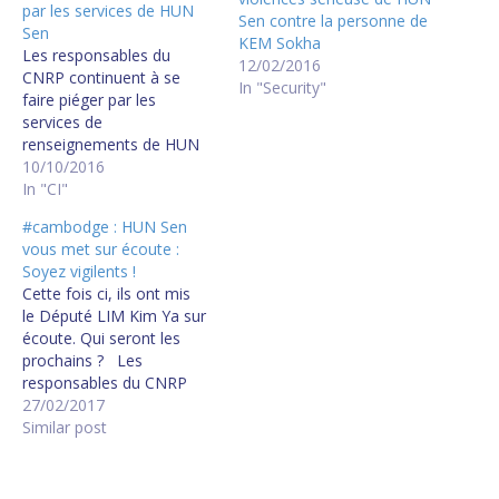
par les services de HUN
Sen contre la personne de
Sen
KEM Sokha
Les responsables du
12/02/2016
CNRP continuent à se
In "Security"
faire piéger par les
services de
renseignements de HUN
Sen qui procèdent à des
10/10/2016
écoutes téléphoniques et
In "CI"
des interceptions de
#cambodge : HUN Sen
messages. Quand le
vous met sur écoute :
CNRP se rendra-t-il
Soyez vigilents !
compte de ce danger ?
Cette fois ci, ils ont mis
Incompréhensible ! *
le Député LIM Kim Ya sur
Installez l'application
écoute. Qui seront les
WhatsApp sur votre
prochains ? Les
smartphone. Elle
responsables du CNRP
protègera vos messages
continuent à se faire
27/02/2017
et appels…
piéger par les services de
Similar post
renseignements de HUN
Sen qui procèdent à des
écoutes téléphoniques et