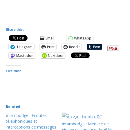
Share this:
Email
WhatsApp
Telegram
Print
Reddit
Mastodon
Nextdoor
Like this:
Related
#cambodge : Ecoutes
téléphoniques et
#cambodge : Menace de
interceptions de messages
violences sérieuse de HUN