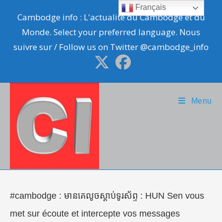
Skip
Français
Cambodge info : L'actualité du Cambodge et du
to
Monde. Select your preferred language. Nous
content
suivre sur / Follow us on Twitter @cambodge_info
Menu
#cambodge : មានគេលូចស្ដាប់ទូរស័ព្ទ : HUN Sen vous
met sur écoute et intercepte vos messages