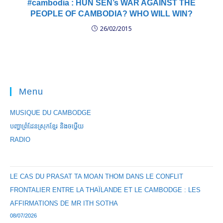
#cambodia : HUN SEN’s WAR AGAINST THE
PEOPLE OF CAMBODIA? WHO WILL WIN?
26/02/2015
Menu
MUSIQUE DU CAMBODGE
បញ្ហាព្រំដែនស្រុកខ្មែរ និងចឞ្លើយ
RADIO
LE CAS DU PRASAT TA MOAN THOM DANS LE CONFLIT
FRONTALIER ENTRE LA THAÏLANDE ET LE CAMBODGE : LES
AFFIRMATIONS DE MR ITH SOTHA
08/07/2026