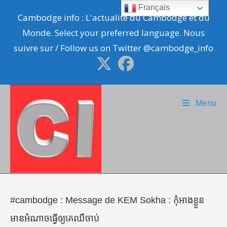
Skip
Français
Cambodge info : L'actualité du Cambodge et du
to
Monde. Select your preferred language. Nous
content
suivre sur / Follow us on Twitter @cambodge_info
Menu
#cambodge : Message de KEM Sokha : កុំ​អាង​ខ្លួន​
មាន​អំណាច​ធ្វើ​ឲ្យ​គេ​ឈឺ​ចាប់