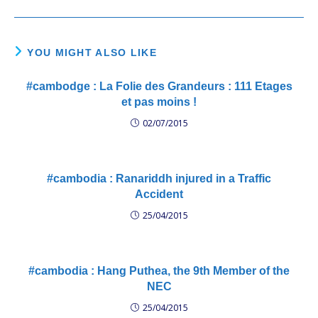
បាប​បុណ្យ​គុណ​ទោស។ ៥. ប្រាជ្ញ​
និងថ្នាក់ដឹកនាំមូលដ្ឋាន" នៅទី
attributions qu'avait SOK
អើយ​អាសូរ ដល់​ខ្មែរ​ស្រី​
ស្នាក់ការគណបក្សសង្គ្រោះជាតិខេត្ត
AN et comment HUN Sen
ប្រុស មេត្តា​សន្ដោស
កំពត ភូមិសុវណ្ណសាគរ សង្កាត់
compte les distribuer aux
ដល់​ខ្មែរ​ក្រីក្រ ដោះស្រាយ​ឲ្យ​
កំពង់កណ្ដាល ក្រុងកំពត ខេត្ត
différents ministères. En
YOU MIGHT ALSO LIKE
ឆាប់ ចំណាប់​បាន​ល្អ
កំពត ដែលមានអ្នកចូលរួម
cette…
ខ្លៅ​នឹង​លែង​ត រឿង​អាង​
ប្រមាណជា៥០០នាក់ នាព្រឹកថ្ងៃអា
ប្រាក់​ទៀត។ ៦. បើ​ប្រាជ្ញ​ភ្ញាក់
ទិត្យ ទី១៧ ខែឧសភា ឆ្នាំ២០១៥។
#cambodge : La Folie des Grandeurs : 111 Etages
ខ្លួន …
– à ក្រុងកំពត…
et pas moins !
02/07/2015
#cambodia : Ranariddh injured in a Traffic
Accident
25/04/2015
#cambodia : Hang Puthea, the 9th Member of the
NEC
25/04/2015