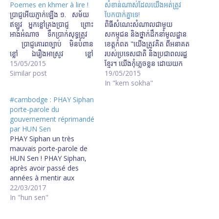
Poemes en khmer à lire !
សំខាន់​ណាស់​ដែល​យើង​អត់​ត្រូវ​
ប្រាជ្ញ​អើយ​ភ្ញាក់​ឡើង ១. សម័យ​
បែកបាក់​គ្នា​ទេ!
ឥឡូវ អ្នកខ្លៅ​គ្រង​ប្រាជ្ញ ព្រោះ​
ពិធីសំណេះសំណាលជាមួយ
អាង​អំណាច ទឹកប្រាក់​សុទ្ធ​ត្រូវ
សកម្មជន និងថ្នាក់ដឹកនាំមូលដ្ឋាន
ប្រាជ្ញ​គោរព​ច្បាប់ មិន​បំពាន​
ខេត្តកំពត "យើងត្រូវគិត ពីអនាគត
ខ្លៅ ឯ​រឿងអាស្រូវ ខ្លៅ​
របស់ប្រទេសជាតិ និងប្រជាពលរដ្ឋ
ធ្វើ​ទាំងអស់។ ២. ខ្លៅ​ប្រព្រឹត្ត​
15/05/2015
ខ្មែរ។ យើងកុំភ្លេចខ្លួន ដោយយក
កាច គ្មាន​ស្ដាយ​ស្រណោះ
Similar post
អតីតកាលជាបទពិសោធន៍ ទើប
19/05/2015
ខ្លៅ​គិត​អាឡោះ ត្រឹមតែ​
សម្រេចបានគោលដៅ គឺសង្គ្រោះ
In "kem sokha"
ប្រាក់កាស អំណាច​ផ្ទាល់
ជាតិ។ អតីកាលដ៏អាក្រក់ គឺការបែក
#cambodge : PHAY Siphan
ខ្លួន ខ្លៅ​ធ្វើ​ឯង​ណាស់
បាក់គ្នា ដែលនាំឲ្យអ្នកតស៊ូ អ្នកជាតិ
porte-parole du
ឯ​ប្រាជ្ញ​វិញ​ខ្វះ តែ​ភាព​
និយម អ្នកប្រជាធិបតេយ្យនិយម
gouvernement réprimandé
ក្លាហាន។ ៣. ប្រាជ្ញ​សំងំ​
ចាញ់រហូតដល់រលាយ។ ទោះបីគេ
par HUN Sen
សុខ ស្រុក​គេ​បំពាន
មានយុទ្ធសាស្រ្ដបំបែកដើម្បីត្រួតត្រា
PHAY Siphan un très
ក្លាហាន​ប្រាជ្ញ​គ្មាន ខ្លៅ​បំពាន​
ក៏ដោយ ខ្ញុំយល់ថា ការបែក ឬ មិន
mauvais porte-parole de
ខ្លាំង ប្រាជ្ញ​អាង​ចំណេះ ខ្លៅ​អាង​
បែក វាអាស្រ័យលើខ្លួនយើង។
HUN Sen ! PHAY Siphan,
កម្លាំង ប្រាជ្ញ​មិន​តតាំង
ឧទាហរណ៍៖ គេចង់បំបែក សម
après avoir passé des
សុខ​ត្រឹម​អាត្មា។ ៤. ប្រាជ្ញ​អើយ​
រង្ស៊ី និង កឹម សុខា តែយើងរួមគ្នា។
années à mentir aux
ភ្ញាក់​ឡើង ព្រម​ដោយ​ហាន
គួរចងចាំថា នេះហើយជាចំណុច
médias, vient d'être
22/03/2017
ក្លា ជួយ​ស្រង់​ខេមរា ឲ្យ​
ខ្លាំងរបស់គណបក្សសង្គ្រោះជាតិ!”
réprimandé par son Maître
In "hun sen"
ផុត​វឹកវរ ប្រាជ្ញ​ត្រូវ​ដឹក​ខ្លៅ ឆ្ពោះ​
កឹម សុខា ថ្លែងនៅក្នុង "ពិធី
HUN Sen. Phay Siphan n'a
ទៅ​រក​ល្អ ឲ្យ​ស្គាល់​ខ្មៅ​ស
សំណេះសំណាលជាមួយសកម្មជន
rien compris aux