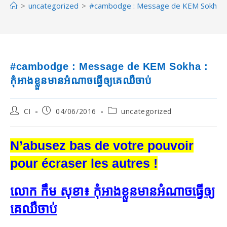
>
uncategorized
>
#cambodge : Message de KEM Sokha : កុំ​អាង​ខ
#cambodge : Message de KEM Sokha :
កុំ​អាង​ខ្លួន​មាន​អំណាច​ធ្វើ​ឲ្យ​គេ​ឈឺ​ចាប់
Post
Post
Post
CI
04/06/2016
uncategorized
author:
published:
category:
N’abusez bas de votre pouvoir
pour écraser les autres !
លោក កឹម សុខា៖ កុំ​អាង​ខ្លួន​មាន​អំណាច​ធ្វើ​ឲ្យ​
គេ​ឈឺ​ចាប់