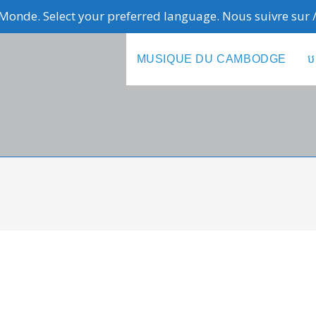
Monde. Select your preferred language. Nous suivre sur
MUSIQUE DU CAMBODGE
ប