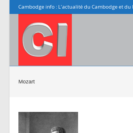
Skip
Cambodge info : L'actualité du Cambodge et du 
to
content
Mozart