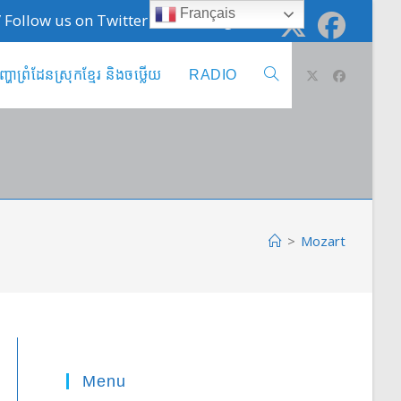
Français
 / Follow us on Twitter @cambodge_info
ញ្ហាព្រំដែនស្រុកខ្មែរ និងចឞ្លើយ
RADIO
Toggle
website
search
>
Mozart
Menu