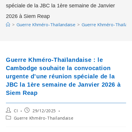
spéciale de la JBC la 1ère semaine de Janvier
2026 à Siem Reap
>
Guerre Khméro-Thaïlandaise
>
Guerre Khméro-Thaïlandai
Guerre Khméro-Thaïlandaise : le
Cambodge souhaite la convocation
urgente d’une réunion spéciale de la
JBC la 1ère semaine de Janvier 2026 à
Siem Reap
Post
Post
CI
29/12/2025
author:
published:
Post
Guerre Khméro-Thaïlandaise
category: