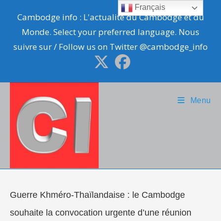
Skip
Français
Cambodge info : L'actualité du Cambodge et du
to
Monde. Select your preferred language. Nous
content
suivre sur / Follow us on Twitter @cambodge_info
Menu
Guerre Khméro-Thaïlandaise : le Cambodge
souhaite la convocation urgente d’une réunion