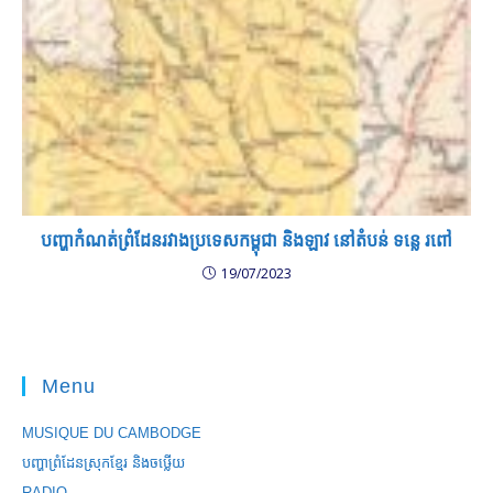
បញ្ហាកំណត់ព្រំដែនរវាងប្រទេសកម្ពុជា និងឡាវ នៅតំបន់ ទន្លេ រពៅ
19/07/2023
Menu
MUSIQUE DU CAMBODGE
បញ្ហាព្រំដែនស្រុកខ្មែរ និងចឞ្លើយ
RADIO