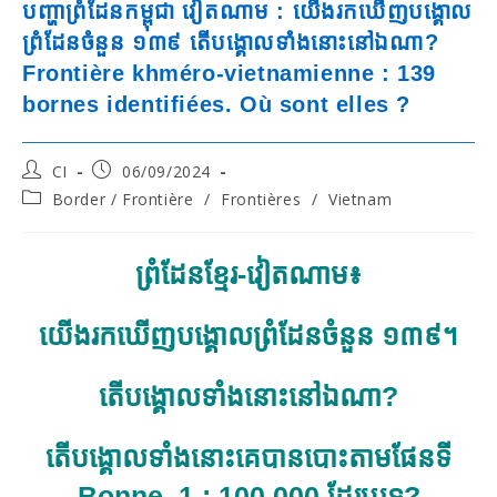
បញ្ហាព្រំដែនកម្ពុជា វៀតណាម : យើងរកឃើញបង្គោល
ព្រំដែនចំនួន ១៣៩ តើបង្គោលទាំងនោះនៅឯណា?
Frontière khméro-vietnamienne : 139
bornes identifiées. Où sont elles ?
Post
Post
CI
06/09/2024
author:
published:
Post
Border / Frontière
/
Frontières
/
Vietnam
category:
ព្រំដែនខ្មែរ-វៀតណាម៖
យើងរកឃើញបង្គោលព្រំដែនចំនួន ១៣៩។
តើ
បង្គោលទាំងនោះ
នៅឯណា?
តើបង្គោលទាំងនោះគេបានបោះតាមផែនទី
Bonne 1 : 100 000 ដែរឬទេ?