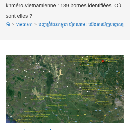
khméro-vietnamienne : 139 bornes identifiées. Où
sont elles ?
>
Vietnam
>
បញ្ហាព្រំដែនកម្ពុជា វៀតណាម : យើងរកឃើញបង្គោលព្