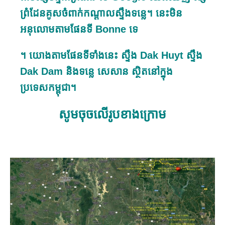
ព្រំដែនគូសចំពាក់កណ្តាលស្ទឹងទន្លេ
។ នេះមិន
អនុលោមតាមផែនទី Bonne ទេ
។ យោងតាមផែនទីទាំងនេះ
ស្ទឹង
Dak Huyt
ស្ទឹង
Dak Dam
និងទន្លេ សេសាន ស្ថិតនៅក្នុង
ប្រទេសកម្ពុជា។
សូមចុចលើរូបខាងក្រោម