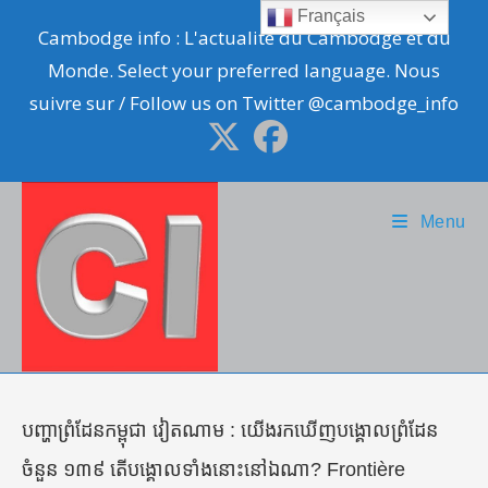
Skip
Français
Cambodge info : L'actualité du Cambodge et du
to
Monde. Select your preferred language. Nous
content
suivre sur / Follow us on Twitter @cambodge_info
Menu
បញ្ហាព្រំដែនកម្ពុជា វៀតណាម : យើងរកឃើញបង្គោលព្រំដែន
ចំនួន ១៣៩ តើបង្គោលទាំងនោះនៅឯណា? Frontière