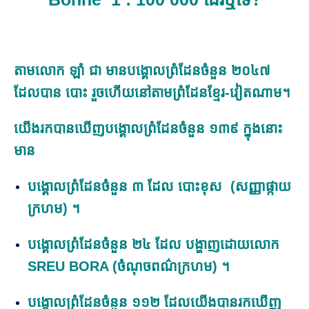
តាម​លោក ឡាំ ជា មានបង្គោលព្រំដែនចំនួន ២០៤៧
ដែលបាន​ បោះ រួច​ហើយ​នៅ​តាម​ព្រំដែន​ខ្មែរ-វៀតណាម។
យើងរក
បាន
ឃើញបង្គោលព្រំដែនចំនួន ១៣៩
ក្នុងនោះ
មាន
បង្គោលព្រំដែនចំនួន
៣
ដែល
បោះខុស (សញ្ញាផ្កាយ
ក្រហម) ។
បង្គោលព្រំដែនចំនួន ២៤
ដែល បង្ហាញដោយលោក
SREU BORA
(ចំណុចពណ៌ក្រហម) ។
បង្គោលព្រំដែនចំនួន ១១២
ដែល
យើង
បាន
រក
ឃើញ