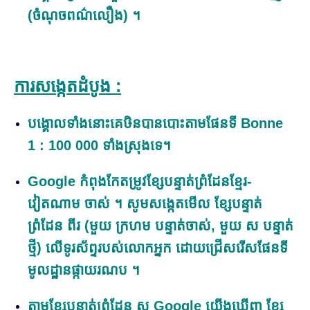
(ចំណុចពណ៌លឿង) ។
ការសង្កេតដំបូង :
បង្គោលទាំងនោះគេឞិនបានបោះតាមផែនទី Bonne
1 : 100 000 ទាំងស្រុងទេ
។
Google កំពុងកែតម្រូវខ្សែបន្ទាត់​​ព្រំដែន​ខ្មែរ-
វៀតណាម ចាស់
។ សូមសង្កេតមើល
ខ្សែបន្ទាត់​​
ព្រំដែន
ពីរ
(មួយ
ក្រហម បន្ទាត់ចាស់,
មួយ ស បន្ទាត់
ថ្មី)
លើទូរស័ព្ទរបស់លោកអ្នក ដោយជ្រើសរើសផែនទី
មូលដ្ឋានផ្កាយរណប
។
តាមខ្សែបន្ទាត់​​ព្រំដែន
ស
Google
យើងឃើញ
ខ្សែ