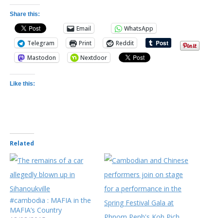
Share this:
Email
WhatsApp
Telegram
Print
Reddit
Mastodon
Nextdoor
Like this:
Related
#cambodia : MAFIA in the
MAFIA’s Country