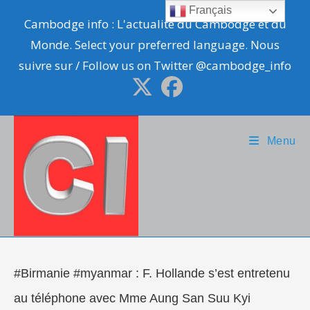
Skip
Français
Cambodge info : L'actualité du Cambodge et du
to
Monde. Select your preferred language. Nous
content
suivre sur / Follow us on Twitter @cambodge_info
Menu
#Birmanie #myanmar : F. Hollande s’est entretenu
au téléphone avec Mme Aung San Suu Kyi