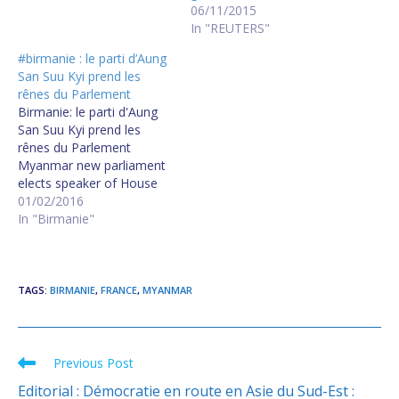
06/11/2015
In "REUTERS"
#birmanie : le parti d’Aung
San Suu Kyi prend les
rênes du Parlement
Birmanie: le parti d'Aung
San Suu Kyi prend les
rênes du Parlement
Myanmar new parliament
elects speaker of House
of Representatives
01/02/2016
#birmanie : 30 ans de
In "Birmanie"
marche vers le pouvoir
pour Suu Kyi et son parti
TAGS
:
BIRMANIE
,
FRANCE
,
MYANMAR
Previous Post
Read
more
Editorial : Démocratie en route en Asie du Sud-Est :