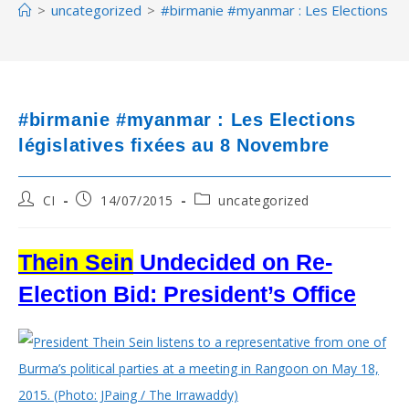
>
uncategorized
>
#birmanie #myanmar : Les Elections lé
#birmanie #myanmar : Les Elections
législatives fixées au 8 Novembre
Post
Post
Post
CI
14/07/2015
uncategorized
author:
published:
category:
Thein Sein
Undecided on Re-
Election Bid: President’s Office