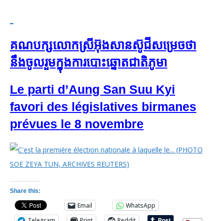
គណបក្ស​លោកស្រី​អ៊ុងសានស៊ូជី​សម្រេច​ថា​
នឹង​​ចូលរួម​ក្នុង​ការ​បោះឆ្នោត​ជាតិ​ភូមា
Le parti d’Aung San Suu Kyi
favori des législatives birmanes
prévues le 8 novembre
Share this:
Email
WhatsApp
Telegram
Print
Reddit