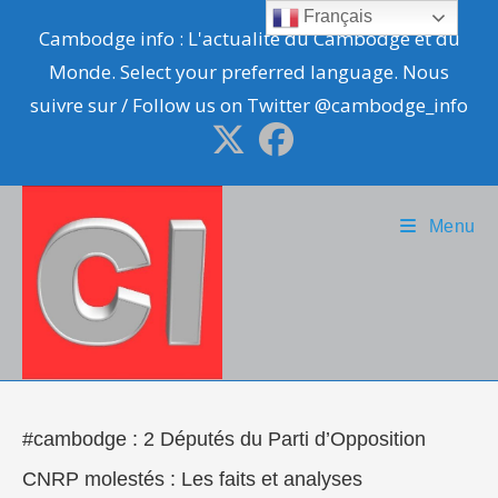
Skip
Français
Cambodge info : L'actualité du Cambodge et du
to
Monde. Select your preferred language. Nous
content
suivre sur / Follow us on Twitter @cambodge_info
Menu
#cambodge : 2 Députés du Parti d’Opposition
CNRP molestés : Les faits et analyses