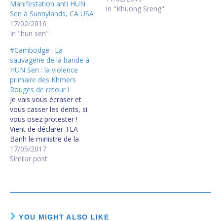
Manifestation anti HUN
In "Khuong Sreng"
Sen à Sunnylands, CA USA
17/02/2016
In "hun sen"
#Cambodge : La
sauvagerie de la bande à
HUN Sen : la violence
primaire des Khmers
Rouges de retour !
Je vais vous écraser et
vous casser les dents, si
vous osez protester !
Vient de déclarer TEA
Banh le ministre de la
Défense de HUN Sen. De
17/05/2017
la violence sauvage
Similar post
préméditée surgit de leur
bouche chaque fois qu'ils
s'adressent à la population
! C'est la réaction
manifeste de
leur FAIBLESSE et…
YOU MIGHT ALSO LIKE