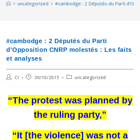
>
uncategorized
>
#cambodge : 2 Députés du Parti d’Oppo
#cambodge : 2 Députés du Parti
d’Opposition CNRP molestés : Les faits
et analyses
Post
Post
Post
CI
30/10/2015
uncategorized
author:
published:
category:
“The protest was planned by
the ruling party,”
“It [the violence] was not a