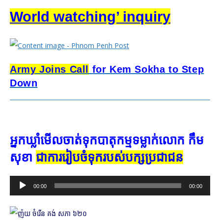
World watching’ inquiry
Army Joins Call
for Kem Sokha to Step
Down
អ្នក​ឃ្លាំមើល​ចាត់​ទុក​បាតុកម្ម​ទម្លាក់​លោក កឹម
សុខា
ជា​ការ​រៀបចំ​ទុក​របស់​បក្ស​ប្រជាជន
Audio
00:00
00:00
Player