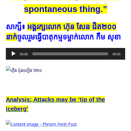
spontaneous thing.”
សាក្សី៖
អង្គរក្ស​លោក ហ៊ុន សែន ជិត​២០០​
នាក់
​ចូល​រួម​ធ្វើ​បាតុកម្ម​ទម្លាក់​លោក កឹម សុខា
Audio
00:00
00:00
Player
Analysis: Attacks may be ‘tip of the
iceberg’