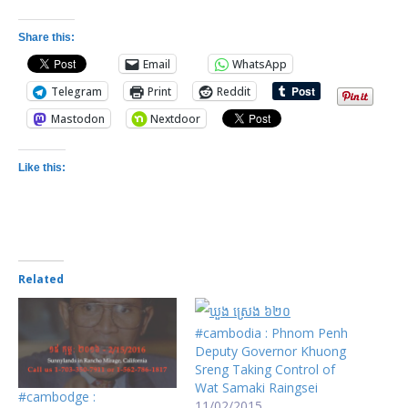
Share this:
Email
WhatsApp
Telegram
Print
Reddit
Mastodon
Nextdoor
Like this:
Related
#cambodia : Phnom Penh
Deputy Governor Khuong
Sreng Taking Control of
Wat Samaki Raingsei
#cambodge :
11/02/2015