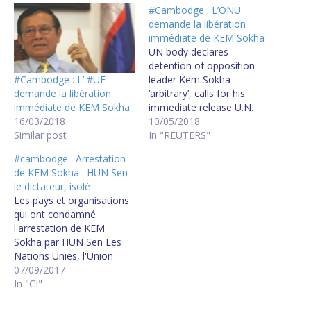
#Cambodge : L’ONU
demande la libération
immédiate de KEM Sokha
UN body declares
detention of opposition
#Cambodge : L’ #UE
leader Kem Sokha
demande la libération
‘arbitrary’, calls for his
immédiate de KEM Sokha
immediate release U.N.
16/03/2018
urges Cambodia to free
10/05/2018
Similar post
opposition leader, calls
In "REUTERS"
detention 'arbitrary' The
#cambodge : Arrestation
UN Working Group on
de KEM Sokha : HUN Sen
Arbitrary Detention
le dictateur, isolé
(WGAD) called Kem
Les pays et organisations
Sokha's arrest and
qui ont condamné
detention "politically
l'arrestation de KEM
motivated," amid an
Sokha par HUN Sen Les
"escalating trend in
Nations Unies, l'Union
Cambodia of suppression
Européenne, les Etats-Unis
07/09/2017
of…
d'Amérique, la France,
In "CI"
l'Allemagne, le Royaume