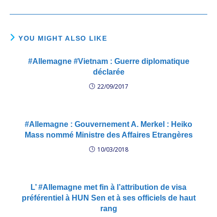
Uni, l'Australie, la
Nouvelle-Zélande, Human
Rights Watch, Amnesty
International, Forum-Asia,
APHR (ASEAN)
YOU MIGHT ALSO LIKE
#Allemagne #Vietnam : Guerre diplomatique
déclarée
22/09/2017
#Allemagne : Gouvernement A. Merkel : Heiko
Mass nommé Ministre des Affaires Etrangères
10/03/2018
L’ #Allemagne met fin à l’attribution de visa
préférentiel à HUN Sen et à ses officiels de haut
rang