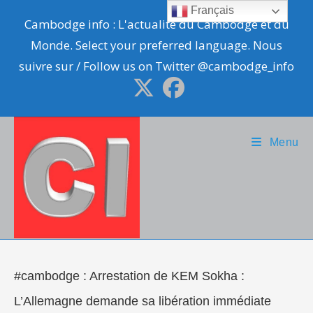
Skip
Français
Cambodge info : L'actualité du Cambodge et du
to
Monde. Select your preferred language. Nous
content
suivre sur / Follow us on Twitter @cambodge_info
Menu
#cambodge : Arrestation de KEM Sokha :
L’Allemagne demande sa libération immédiate