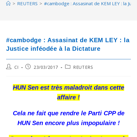
>
REUTERS
>
#cambodge : Assasinat de KEM LEY : la Justi
#cambodge : Assasinat de KEM LEY : la
Justice inféodée à la Dictature
Post
Post
Post
CI
23/03/2017
REUTERS
author:
published:
category:
HUN Sen est très maladroit dans cette
affaire !
Cela ne fait que rendre le Parti CPP de
HUN Sen encore plus impopulaire !