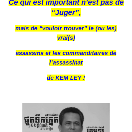
Ce qui est important n’est pas de
“Juger”,
mais de “vouloir trouver” le (ou les)
vrai(s)
assassins et les commanditaires de
l’assassinat
de KEM LEY !