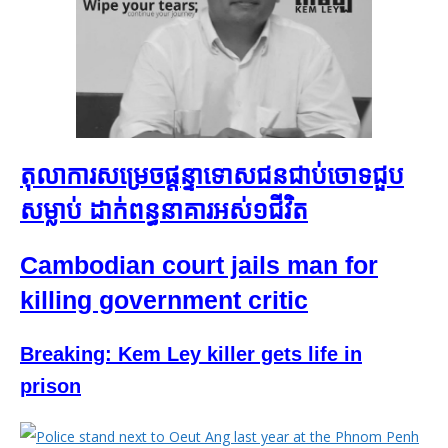
តុលាការ​សម្រេច​ផ្ដន្ទាទោស​ជនជាប់ចោទ​ជួប
សម្លាប់ ដាក់​ពន្ធនាគារ​អស់​១​ជីវិត
Cambodian court jails man for
killing government critic
Breaking: Kem Ley killer gets life in
prison