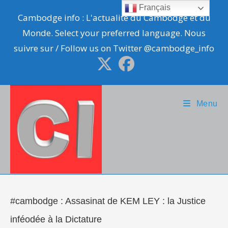
Skip
Français
Cambodge info : L'actualité du Cambodge et du
to
Monde. Select your preferred language. Nous
content
suivre sur / Follow us on Twitter @cambodge_info
Menu
#cambodge : Assasinat de KEM LEY : la Justice
inféodée à la Dictature