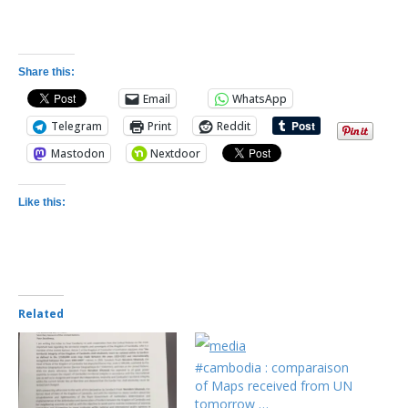
Share this:
Email
WhatsApp
Telegram
Print
Reddit
Mastodon
Nextdoor
Like this:
Related
#cambodia : comparaison
of Maps received from UN
tomorrow …