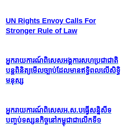
UN Rights Envoy Calls For
Stronger Rule of Law
អ្នករាយការណ៍ពិសេសអង្គការ​​សហប្រជាជាតិ​
បន្តពិនិត្យ​មើល​ច្បាប់ដែលមានឥទ្ធិពល​លើ​សិទ្ធិ
មនុស្ស
អ្នករាយការណ៍​ពិសេស​អ.ស.ប​ធ្វើ​សន្និសីទ​
បញ្ចប់​ទស្សនកិច្ច​នៅ​កម្ពុជា​ជា​លើក​ទី១