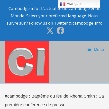
Skip
Français
Cambodge info : L'actualité du Cambodge et du
to
Monde. Select your preferred language. Nous
content
suivre sur / Follow us on Twitter @cambodge_info
Menu
#cambodge : Baptême du feu de Rhona Smith : Sa
première conférence de presse