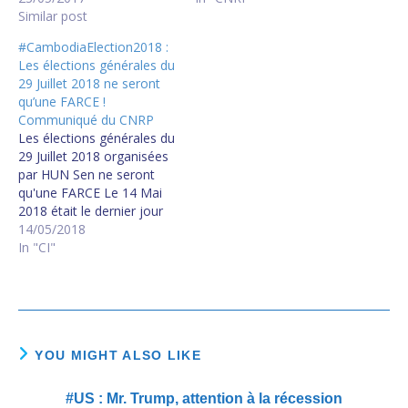
២៦ ​ឆ្នាំ​ប្រកួត​នឹង​បេក្ខជន​ CPP ​បី​
Similar post
du 4 Juin 2017. Ce sera
អាណត្តិ នៅ​សង្កាត់​សាលា​កំរើក
une victoire écrasante,
#CambodiaElection2018 :
Commune elections 2017:
historique, du PEUPLE du
Les élections générales du
CNRP runs newcomer,
CAMBODGE !
29 Juillet 2018 ne seront
testing a community’s
https://www.facebook.co
qu’une FARCE !
desire for change
m/kemsokha/videos/1658
Communiqué du CNRP
964194120873/
Les élections générales du
29 Juillet 2018 organisées
par HUN Sen ne seront
qu'une FARCE Le 14 Mai
2018 était le dernier jour
permettant aux partis
14/05/2018
politiques de s'inscrire aux
In "CI"
élections générales du 29
Juillet 2018. Le CNRP, le
plus grand parti
d'opposition au
Cambodge, dissout
illégalement par HUN
YOU MIGHT ALSO LIKE
Sen…
#US : Mr. Trump, attention à la récession