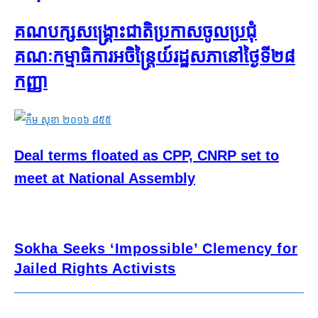
គណបក្ស​សង្គ្រោះ​ជាតិ​ប្រកាស​ចូល​ប្រជុំ​
គណៈកម្មាធិការ​អចិន្ត្រៃយ៍​រដ្ឋសភា​នៅ​ថ្ងៃ​ទី​២៨​
កញ្ញា
Deal terms floated as CPP, CNRP set to
meet at National Assembly
Sokha Seeks ‘Impossible’ Clemency for
Jailed Rights Activists