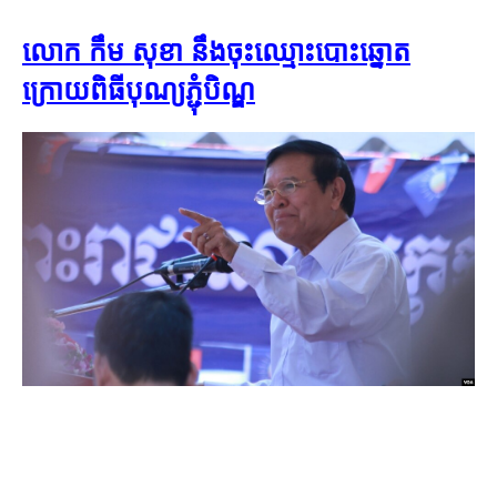
លោក កឹម សុខា​ នឹង​ចុះឈ្មោះ​បោះឆ្នោត​
ក្រោយ​ពិធី​បុណ្យ​ភ្ជុំបិណ្ឌ