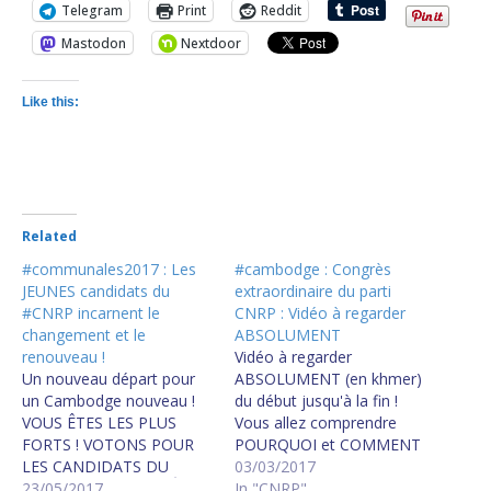
Telegram
Print
Reddit
Mastodon
Nextdoor
Like this:
Related
#communales2017 : Les
#cambodge : Congrès
JEUNES candidats du
extraordinaire du parti
#CNRP incarnent le
CNRP : Vidéo à regarder
changement et le
ABSOLUMENT
renouveau !
Vidéo à regarder
Un nouveau départ pour
ABSOLUMENT (en khmer)
un Cambodge nouveau !
du début jusqu'à la fin !
VOUS ÊTES LES PLUS
Vous allez comprendre
FORTS ! VOTONS POUR
POURQUOI et COMMENT
LES CANDIDATS DU
le parti CNRP va gagner
03/03/2017
CNRP ! បេក្ខជន​ CNRP ​វ័យ​
23/05/2017
les élections communales
In "CNRP"