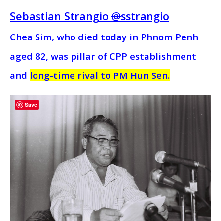
Sebastian Strangio
@
sstrangio
Chea Sim, who died today in Phnom Penh
aged 82, was pillar of CPP establishment
and
long-time rival to PM Hun Sen.
Save