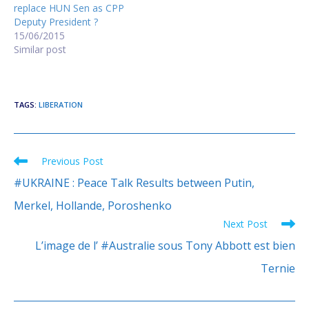
replace HUN Sen as CPP
បាត់បង់​លោក ជា ស៊ីម នឹង​អាច​ធ្វើ​
Deputy President ?
ឲ្យ​បក្ស​ប្រជាជន​បាក់​បែក​ផ្ទៃ​ក្នុង​ដែរ​
15/06/2015
ឬ​ទេ?
Similar post
http://www.rfa.org/khmer/
news/politics/How-is-CPP-
in-the-future-after-lost-
Chea-Sim-
TAGS
:
LIBERATION
06112015010557.html/h06
1015zr.mp3
Previous Post
Read
more
#UKRAINE : Peace Talk Results between Putin,
articles
Merkel, Hollande, Poroshenko
Next Post
L’image de l’ #Australie sous Tony Abbott est bien
Ternie