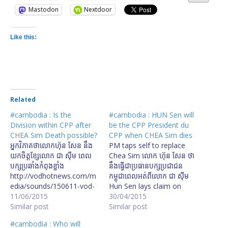
Mastodon
Nextdoor
Like this:
Related
#cambodia : Is the
#cambodia : HUN Sen will
Division within CPP after
be the CPP President du
CHEA Sim Death possible?
CPP when CHEA Sim dies
​អ្នក​វិភាគ​ថា​លោក​ហ៊ុន សែន នឹង​
PM taps self to replace
យកចិត្ត​ខ្សែ​លោក ជា ស៊ីម ​ពេល​
Chea Sim លោក ហ៊ុន សែន ថា​
បក្សប្រឆាំង​កំពុង​ខ្លាំង​​
នឹង​ធ្វើ​ជា​ប្រធាន​បក្ស​ប្រជាជន​
http://vodhotnews.com/m
កម្ពុជា​ពេល​អត់​ពី​លោក ជា ស៊ីម
edia/sounds/150611-vod-
Hun Sen lays claim on
khorn-f-social--threads-
11/06/2015
party presidency លោក ហ៊ុន
30/04/2015
chea-sim-went-out-to-the-
Similar post
សែន៖ ​​​ក្នុង​​​ករណីគាត់​​​មរណកាល​​​
Similar post
other-party-if-no-party-
អ្នក​​​ដែល​​​ធ្វើ​​​ប្រ​​​ធាន​​​បក្ស​​​ គឺ​​​ហ៊ុន
#cambodia : Who will
-01-2015-06-11.mp3 តើ​ការ​
សែន​​​