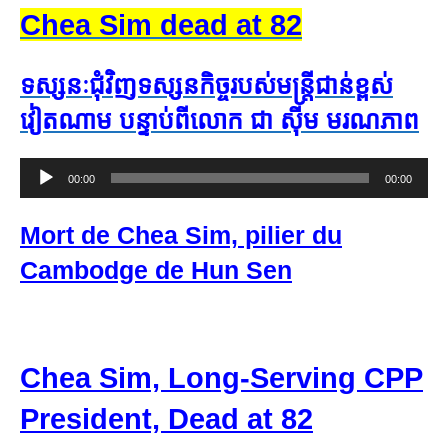
Chea Sim dead at 82
ទស្សនៈ​ជុំវិញ​ទស្សនកិច្ច​របស់​មន្ត្រី​ជាន់ខ្ពស់​
វៀតណាម បន្ទាប់ពី​លោក ជា ស៊ីម មរណភាព
Audio
00:00
00:00
Player
Mort de Chea Sim, pilier du
Cambodge de Hun Sen
Chea Sim, Long-Serving CPP
President, Dead at 82