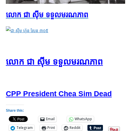
លោក ជា ស៊ីម ទទួលមរណភាព​
លោក ជា ស៊ីម ទទួល​មរណភាព
CPP President Chea Sim Dead
Share this:
Email
WhatsApp
Telegram
Print
Reddit