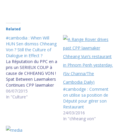
Related
#cambodia : When Will
HUN Sen dismiss Chheang
Von ? Still the Culture of
Dialogue in Effect ?
La Réputation du PPC en a
pris un SERIEUX COUP à
cause de CHHEANG VON !
Spat Between Lawmakers
Continues CPP lawmaker
#cambodge : Comment
Chheang Vun wrote to
06/07/2015
on utilise sa position de
National Assembly
In "Culture"
Député pour gérer son
President Heng Samrin on
Restaurant
Thursday to complain that
24/03/2016
CNRP lawmaker Um Sam
In "chheang von"
An broke the parliament’s
rules by attempting to be