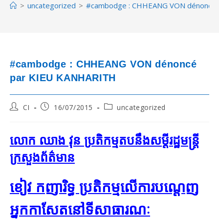
>
uncategorized
>
#cambodge : CHHEANG VON dénoncé 
#cambodge : CHHEANG VON dénoncé
par KIEU KANHARITH
Post
Post
Post
CI
16/07/2015
uncategorized
author:
published:
category:
លោក ឈាង វុន ប្រតិកម្ម​តប​នឹង​សម្ដី​រដ្ឋមន្ត្រី​
ក្រសួង​ព័ត៌មាន
ខៀវ កញារិទ្ធ ប្រតិកម្ម​លើ​ការ​បណ្តេញ​
អ្នកកាសែត​នៅ​ទី​សាធារណៈ