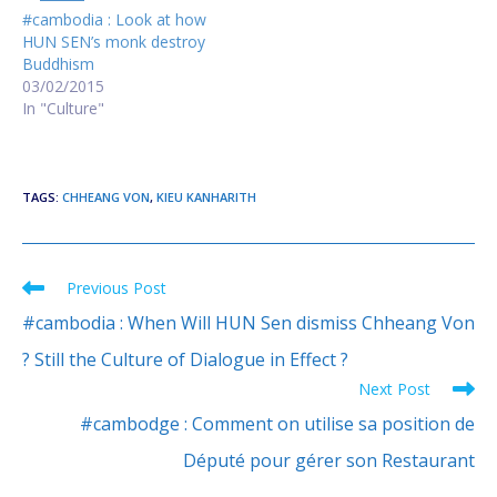
interviewed…
#cambodia : Look at how
HUN SEN’s monk destroy
Buddhism
03/02/2015
In "Culture"
TAGS
:
CHHEANG VON
,
KIEU KANHARITH
Previous Post
Read
more
#cambodia : When Will HUN Sen dismiss Chheang Von
articles
? Still the Culture of Dialogue in Effect ?
Next Post
#cambodge : Comment on utilise sa position de
Député pour gérer son Restaurant