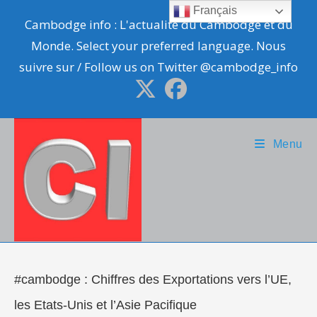
Skip
Français
Cambodge info : L'actualité du Cambodge et du
to
Monde. Select your preferred language. Nous
content
suivre sur / Follow us on Twitter @cambodge_info
Menu
#cambodge : Chiffres des Exportations vers l’UE,
les Etats-Unis et l’Asie Pacifique