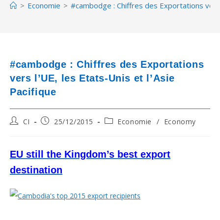
>
Economie
>
#cambodge : Chiffres des Exportations vers l
#cambodge : Chiffres des Exportations
vers l’UE, les Etats-Unis et l’Asie
Pacifique
Post
Post
Post
CI
25/12/2015
Economie
/
Economy
author:
published:
category:
EU still the Kingdom’s best export
destination