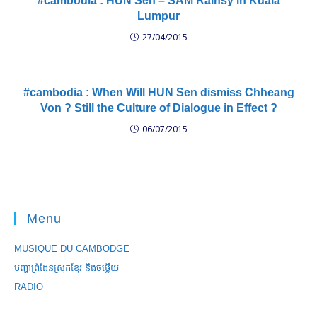
#cambodia : HUN Sen – SAM Rainsy in Kuala
Lumpur
27/04/2015
#cambodia : When Will HUN Sen dismiss Chheang
Von ? Still the Culture of Dialogue in Effect ?
06/07/2015
Menu
MUSIQUE DU CAMBODGE
បញ្ហាព្រំដែនស្រុកខ្មែរ និងចឞ្លើយ
RADIO