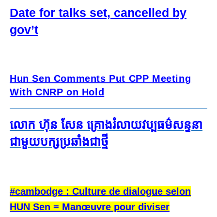
Date for talks set, cancelled by
gov’t
Hun Sen Comments Put CPP Meeting
With CNRP on Hold
លោក​ ហ៊ុន សែន គ្រោង​រំលាយ​វប្បធម៌​សន្ទនា​
ជា​មួយ​បក្ស​ប្រឆាំង​ជាថ្មី
#cambodge : Culture de dialogue selon
HUN Sen = Manœuvre pour diviser