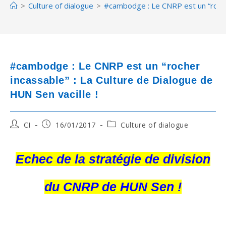
>
Culture of dialogue
>
#cambodge : Le CNRP est un “rocher
#cambodge : Le CNRP est un “rocher
incassable” : La Culture de Dialogue de
HUN Sen vacille !
Post
Post
Post
CI
16/01/2017
Culture of dialogue
author:
published:
category:
Echec de la stratégie de division
du CNRP de HUN Sen !