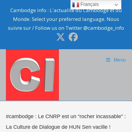
Skip
Français
Cambodge info : L'actualité du Cambodge et du
to
Monde. Select your preferred language. Nous
content
suivre sur / Follow us on Twitter @cambodge_info
Menu
#cambodge : Le CNRP est un “rocher incassable” :
La Culture de Dialogue de HUN Sen vacille !