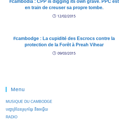
#cambodia : CPP is digging its own grave. PPC est
en train de creuser sa propre tombe.
12/02/2015
#cambodge : La cupidité des Escrocs contre la
protection de la Forêt à Preah Vihear
09/03/2015
Menu
MUSIQUE DU CAMBODGE
បញ្ហាព្រំដែនស្រុកខ្មែរ និងចឞ្លើយ
RADIO