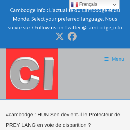
Skip
Français
Cambodge info : L'actualité du Cambodge et du
to
Monde. Select your preferred language. Nous
content
suivre sur / Follow us on Twitter @cambodge_info
Menu
#cambodge : HUN Sen devient-il le Protecteur de
PREY LANG en voie de disparition ?