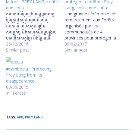
la forêt PREY LANG, coûte
protéger la forêt de Prey
que coûte !
Lang, coûte que coûte !
សហគមន៍​ព្រៃ​ឡង់​បារម្ភ​ខ្លាច​សត្វ​
Une grande cérémonie de
ព្រៃ​ត្រូវ​ផុត​ពូជ​បន្ទាប់​ពី​ឃើញ​
remerciement aux Forêts
ឧបករណ៍​ចាប់​សត្វ​ជាច្រើន
organisée par les
សមត្ថកិច្ច​ និង​សហគន៍​បន្ត​បង្ក្រាប​
communautés de 4
បទល្មើស​​សត្វព្រៃ​ និង​ព្រៃឈើ
provinces pour protéger la
Prey Lang Activists Say
26/12/2016
Forêt de Prey Lang. Oui il
09/02/2017
Forest Remains Under
Similar post
faut protéger la forêt de
Similar post
Threat យុទ្ធនាការ​ចុះ​ល្បាត​ព្រៃ​
Prey Lang ! សហគមន៍​ព្រៃ​ឡង់​
ឡង់​ទ្រង់ទ្រាយ​ធំ​របស់​សហគមន៍​
៤​ខេត្ត​ចាប់​ផ្ដើម​ចូល​ព្រៃ​ឡង់​ខេត្ត​
ទាំង​បួន​ខេត្ត
ស្ទឹងត្រែង​ប្រារព្ធ​ពិធី​រំឭក​គុណ​ព្រៃ​
#cambodia : Protecting
http://www.rfa.org/khmer/
ឈើ
Prey Lang from its
news/environment/prey-
disappearance
lang-patroling-
09/06/2015
12252016052405.html/h12
In "Forest"
2416mc.mp3
TAGS
:
AKP
,
PREY LANG