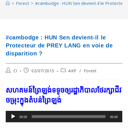
>
Forest
>
#cambodge : HUN Sen devient-il le Protecteur 
#cambodge : HUN Sen devient-il le
Protecteur de PREY LANG en voie de
disparition ?
Post
Post
Post
CI
02/07/2015
AKP
/
Forest
author:
published:
category:
សហគមន៍​ព្រៃ​ឡង់​ទទូច​ឲ្យ​រដ្ឋាភិបាល​ថែរក្សា​ជីវ
ចម្រុះ​ក្នុង​តំបន់​ព្រៃ​ឡង់
Audio
00:00
00:00
Player