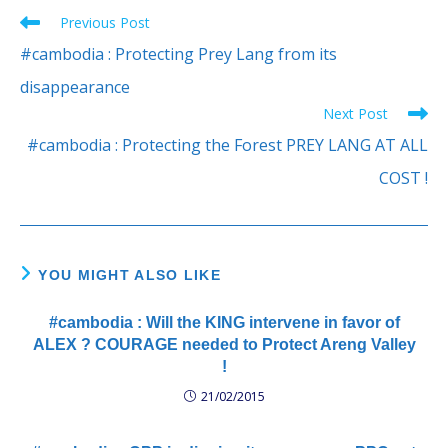
Previous Post
Read
more
#cambodia : Protecting Prey Lang from its
articles
disappearance
Next Post
#cambodia : Protecting the Forest PREY LANG AT ALL
COST !
YOU MIGHT ALSO LIKE
#cambodia : Will the KING intervene in favor of
ALEX ? COURAGE needed to Protect Areng Valley
!
21/02/2015