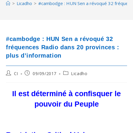
>
Licadho
>
#cambodge : HUN Sen a révoqué 32 fréquences
#cambodge : HUN Sen a révoqué 32
fréquences Radio dans 20 provinces :
plus d’information
Post
Post
Post
CI
09/09/2017
Licadho
author:
published:
category:
Il est déterminé à confisquer le
pouvoir du Peuple