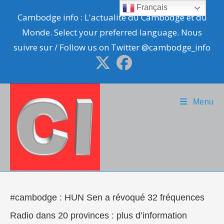
Skip
Français
Cambodge info : L'actualité du Cambodge et du
to
Monde. Select your preferred language. Nous
content
suivre sur / Follow us on Twitter @cambodge_info
Menu
#cambodge : HUN Sen a révoqué 32 fréquences
Radio dans 20 provinces : plus d’information