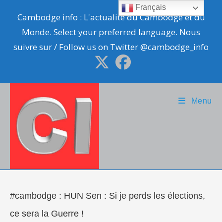
Skip
Français
Cambodge info : L'actualité du Cambodge et du
to
Monde. Select your preferred language. Nous
content
suivre sur / Follow us on Twitter @cambodge_info
Menu
#cambodge : HUN Sen : Si je perds les élections,
ce sera la Guerre !