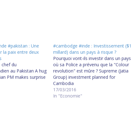
nde #pakistan : Une
#cambodge #inde : Investissement ($1
r la paix entre deux
millard) dans un pays à risque ?
s
Pourquoi vont-ils investir dans un pays
u chef du
où sa Police a prévenu que la "Colour
dien au Pakistan A hug
revolution" est mûre ? Supreme (Jatia
dian PM makes surprise
Group) investment planned for
Cambodia
17/03/2016
In "Economie"