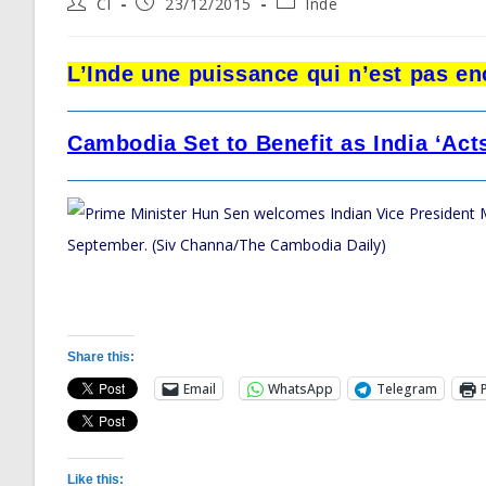
Post
Post
Post
CI
23/12/2015
Inde
author:
published:
category:
L’Inde une puissance qui n’est pas e
Cambodia Set to Benefit as India ‘Act
Share this:
Email
WhatsApp
Telegram
Like this: