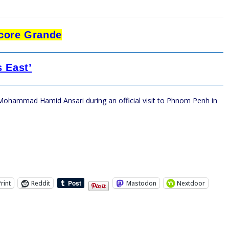
ncore Grande
s East’
Print
Reddit
Mastodon
Nextdoor