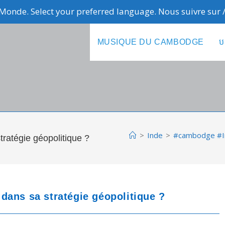
Monde. Select your preferred language. Nous suivre sur
MUSIQUE DU CAMBODGE
ប
>
Inde
>
#cambodge #Ind
ratégie géopolitique ?
dans sa stratégie géopolitique ?