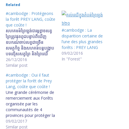
Related
#cambodge : Protégeons
la forêt PREY LANG, coûte
que coûte !
#cambodge : La
សហគមន៍​ព្រៃ​ឡង់​បារម្ភ​ខ្លាច​សត្វ​
disparition certaine de
ព្រៃ​ត្រូវ​ផុត​ពូជ​បន្ទាប់​ពី​ឃើញ​
l’une des plus grandes
ឧបករណ៍​ចាប់​សត្វ​ជាច្រើន
forêts : PREY LANG
សមត្ថកិច្ច​ និង​សហគន៍​បន្ត​បង្ក្រាប​
09/02/2016
បទល្មើស​​សត្វព្រៃ​ និង​ព្រៃឈើ
In "Forest"
Prey Lang Activists Say
26/12/2016
Forest Remains Under
Similar post
Threat យុទ្ធនាការ​ចុះ​ល្បាត​ព្រៃ​
#cambodge : Oui il faut
ឡង់​ទ្រង់ទ្រាយ​ធំ​របស់​សហគមន៍​
protéger la forêt de Prey
ទាំង​បួន​ខេត្ត
Lang, coûte que coûte !
http://www.rfa.org/khmer/
Une grande cérémonie de
news/environment/prey-
remerciement aux Forêts
lang-patroling-
organisée par les
12252016052405.html/h12
communautés de 4
2416mc.mp3
provinces pour protéger la
Forêt de Prey Lang. Oui il
09/02/2017
faut protéger la forêt de
Similar post