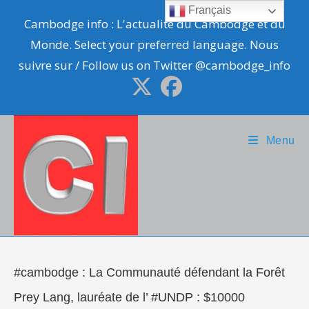
Skip
Français
Cambodge info : L'actualité du Cambodge et du
to
Monde. Select your preferred language. Nous
content
suivre sur / Follow us on Twitter @cambodge_info
Menu
#cambodge : La Communauté défendant la Forêt
Prey Lang, lauréate de l’ #UNDP : $10000