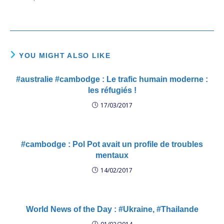
Prey Lang ! សហគមន៍​ព្រៃ​ឡង់​
៤​ខេត្ត​ចាប់​ផ្ដើម​ចូល​ព្រៃ​ឡង់​ខេត្ត​
ស្ទឹងត្រែង​ប្រារព្ធ​ពិធី​រំឭក​គុណ​ព្រៃ​
ឈើ
YOU MIGHT ALSO LIKE
#australie #cambodge : Le trafic humain moderne :
les réfugiés !
17/03/2017
#cambodge : Pol Pot avait un profile de troubles
mentaux
14/02/2017
World News of the Day : #Ukraine, #Thailande