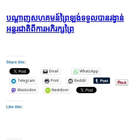
បណ្ដាញ​សហគមន៍​ព្រៃឡង់​ទទួល​បាន​រង្វាន់​
អន្តរជាតិ​ពី​ការ​អភិរក្ស​ព្រៃ
Share this:
Email
WhatsApp
Telegram
Print
Reddit
Mastodon
Nextdoor
Like this: