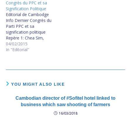
Congrès du PPC et sa
l'Information ?
Signification Politique
La Princesse Norodom
Editorial de Cambodge
Arun Rasmey et Nuth
Info Dernier Congrès du
Narang ne sont plus
Parti PPC et sa
Ambassadeurs. Ils ont
signification politique
sûrement…
Repère 1: Chea Sim,
Président du Parti est très
04/02/2015
malade Il a été
In "Editorial"
récemment hospitalisé au
Vietnam pendant plusieurs
jours. Repère 2: Heng
Samrin, Président
Honoraire du Parti, a
ouvert le Congrès
YOU MIGHT ALSO LIKE
extraordinaire du Parti (du
30…
Cambodian director of #Sofitel hotel linked to
business which saw shooting of farmers
16/03/2018