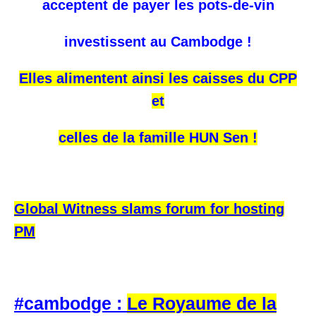
acceptent de payer les pots-de-vin
investissent au Cambodge !
Elles alimentent ainsi les caisses du CPP
et
celles de la famille HUN Sen !
Global Witness slams forum for hosting
PM
#cambodge :
Le Royaume de la