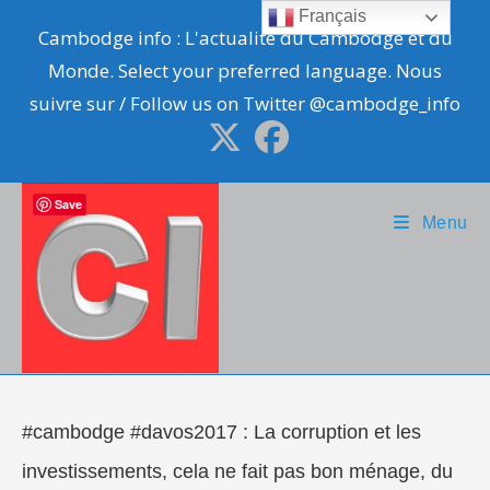
Skip
Français
Cambodge info : L'actualité du Cambodge et du
to
Monde. Select your preferred language. Nous
content
suivre sur / Follow us on Twitter @cambodge_info
Save
Menu
#cambodge #davos2017 : La corruption et les
investissements, cela ne fait pas bon ménage, du