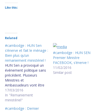
Like this:
Related
#cambodge : HUN Sen
s’énerve et fait le ménage :
#cambodge : HUN SEN
Bien plus qu’un
Premier Ministre
remaniement ministériel !
FACEBOOK, s’énerve !
HUN Sen a provoqué un
11/02/2016
évènement politique sans
Similar post
précédent. Plusieurs
Ministres et
Ambassadeurs vont être
démis de leurs fonctions.
17/03/2016
Hor Namhong ne sera
In "Remaniement
plus Ministre des Affaires
ministériel"
Etrangères. Quel sera le
#cambodge : Dernier
sort du Ministre de