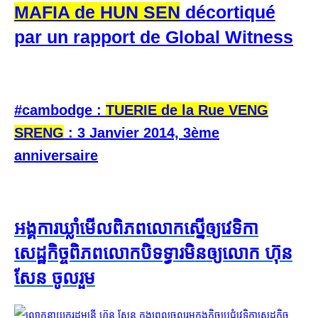
MAFIA de HUN SEN
décortiqué
par un rapport de Global Witness
#cambodge :
TUERIE de la Rue VENG
SRENG
: 3 Janvier 2014, 3ème
anniversaire
អង្គការ​ឃ្លាំមើល​ពិភពលោក​ស្នើ​ឲ្យ​វេទិកា​
សេដ្ឋកិច្ច​ពិភពលោក​បិទ​ទ្វារ​មិន​ឲ្យ​លោក ហ៊ុន
សែន ចូលរួម