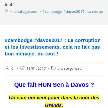
tout !
>
uncategorized
>
#cambodge #davos2017 : La corruption e
#cambodge #davos2017 : La corruption
et les investissements, cela ne fait pas
bon ménage, du tout !
Post
Post
Post
CI
19/01/2017
uncategorized
author:
published:
category:
Que fait HUN Sen à Davos ?
Un nain qui veut jouer dans la cour des
Grands.