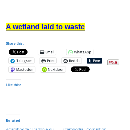
A wetland laid to waste
Share this:
Email
WhatsApp
Telegram
Print
Reddit
Mastodon
Nextdoor
Like this:
Related
#Cambodge : L’agonie du
#cambodia : Corruption