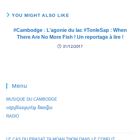
YOU MIGHT ALSO LIKE
#Cambodge : L’agonie du lac #TonleSap : When
There Are No More Fish ! Un reportage à lire !
31/12/2017
Menu
MUSIQUE DU CAMBODGE
បញ្ហាព្រំដែនស្រុកខ្មែរ និងចឞ្លើយ
RADIO
LE CAS DU PRASAT TA MOAN THOM DANS LE CONFLIT