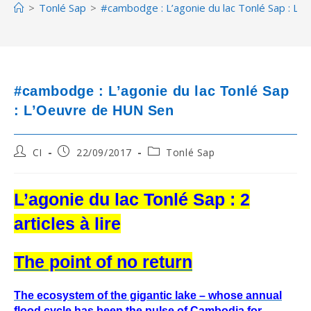
>
Tonlé Sap
>
#cambodge : L’agonie du lac Tonlé Sap : L
#cambodge : L’agonie du lac Tonlé Sap
: L’Oeuvre de HUN Sen
Post
Post
Post
CI
22/09/2017
Tonlé Sap
author:
published:
category:
L’agonie du lac Tonlé Sap : 2
articles à lire
The point of no return
The ecosystem of the gigantic lake – whose annual
flood cycle has been the pulse of Cambodia for