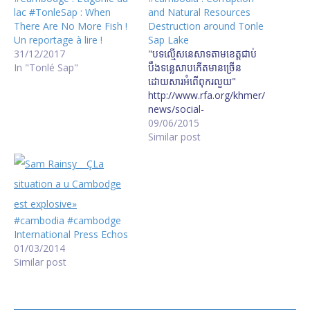
lac #TonleSap : When
and Natural Resources
There Are No More Fish !
Destruction around Tonle
Un reportage à lire !
Sap Lake
31/12/2017
"បទល្មើស​នេសាទ​តាម​ខេត្ត​ជាប់​
In "Tonlé Sap"
បឹង​ទន្លេសាប​កើត​មាន​ច្រើន​
ដោយសារ​អំពើ​ពុក​រលួយ"
http://www.rfa.org/khmer/
news/social-
economy/illegal-fishing-in-
09/06/2015
tonlesap-lake-
Similar post
06092015061719.html/h06
0815cs.mp3
#cambodia #cambodge
International Press Echos
01/03/2014
Similar post