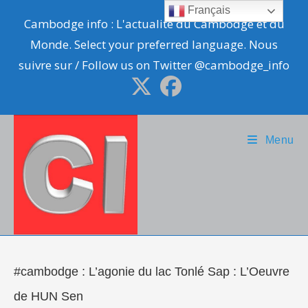
Skip
Français
Cambodge info : L'actualité du Cambodge et du
to
Monde. Select your preferred language. Nous
content
suivre sur / Follow us on Twitter @cambodge_info
Menu
#cambodge : L’agonie du lac Tonlé Sap : L’Oeuvre
de HUN Sen