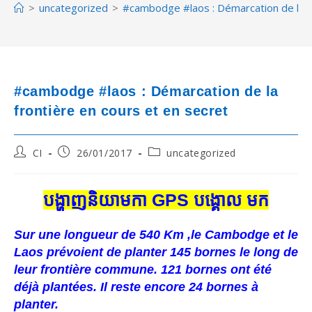
>
uncategorized
>
#cambodge #laos : Démarcation de la fr
#cambodge #laos : Démarcation de la
frontière en cours et en secret
Post
Post
Post
CI
26/01/2017
uncategorized
author:
published:
category:
បង្ហាញនិយាមកា GPS បង្គោល មក
Sur une longueur de 540 Km ,le Cambodge et le
Laos prévoient de planter 145 bornes le long de
leur frontière commune. 121 bornes ont été
déjà plantées. Il reste encore 24 bornes à
planter.