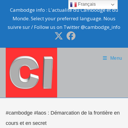
Skip
Français
Cambodge info : L'actualité du Cambodge et du
to
Monde. Select your preferred language. Nous
content
suivre sur / Follow us on Twitter @cambodge_info
Menu
#cambodge #laos : Démarcation de la frontière en
cours et en secret