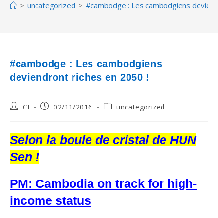
>
uncategorized
>
#cambodge : Les cambodgiens deviendr
#cambodge : Les cambodgiens
deviendront riches en 2050 !
Post
Post
Post
CI
02/11/2016
uncategorized
author:
published:
category:
Selon la boule de cristal de HUN
Sen !
PM: Cambodia on track for high-
income status