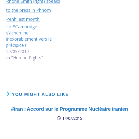
s'assembler . លោក Ban Ki-
Moon បានអំពាវនាវឲ្យមានការ
គោរពសិទ្ធិមនុស្សឲ្យបាន
ពេញលេញនៅកម្ពុជា រួមទាំងសិទ្ធិ
Le #Cambodge
បញ្ចេញមតិ សិទ្ធិតវ៉ាដោយអហិង្សា
s’achemine
ហើយនឹងសិទ្ធិជួបជុំ UN envoy
inexorablement vers le
blasts…
précipice !
27/09/2017
In "Human Rights"
YOU MIGHT ALSO LIKE
#iran : Accord sur le Programme Nucléaire iranien
14/07/2015