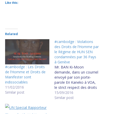
Like this:
Related
#cambodge : Violations
des Droits de l’Homme par
le Régime de HUN SEN
condamnées par 36 Pays
à Genève
#cambodge : Les Droits
Mr. BAN Ki-Moon
de l’Homme et Droits de
demande, dans un courriel
Manifester sont
envoyé par son porte-
indissociables
parole Eri Kaneko à VOA,
11/02/2016
le strict respect des droits
Similar post
de l'Homme au
15/09/2016
Cambodge, du droit à
Similar post
s'exprimer et de contester
dans la non violence ainsi
que du droit de