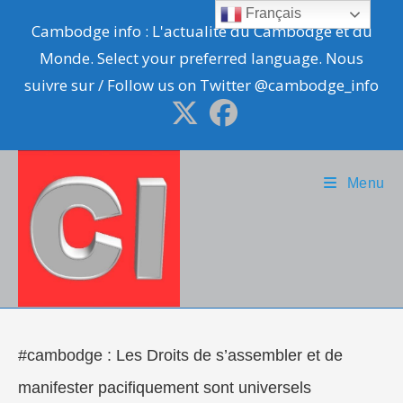
Skip
Français
Cambodge info : L'actualité du Cambodge et du
to
Monde. Select your preferred language. Nous
content
suivre sur / Follow us on Twitter @cambodge_info
Menu
#cambodge : Les Droits de s’assembler et de
manifester pacifiquement sont universels