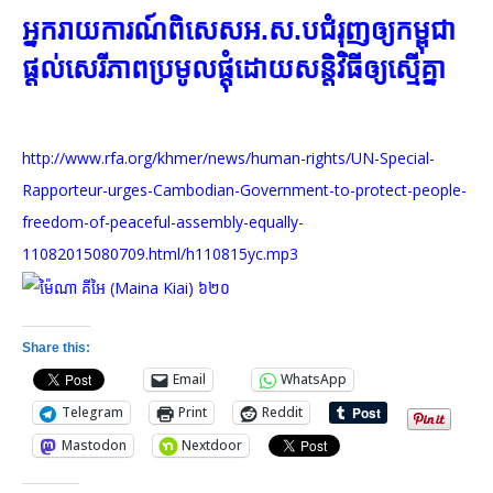
អ្នក​រាយការណ៍​ពិសេស​អ.ស.ប​ជំរុញ​ឲ្យ​កម្ពុជា​
ផ្តល់​សេរីភាព​ប្រមូល​ផ្តុំ​ដោយ​សន្តិវិធី​ឲ្យ​ស្មើ​គ្នា
http://www.rfa.org/khmer/news/human-rights/UN-Special-
Rapporteur-urges-Cambodian-Government-to-protect-people-
freedom-of-peaceful-assembly-equally-
11082015080709.html/h110815yc.mp3
Share this:
Email
WhatsApp
Telegram
Print
Reddit
Mastodon
Nextdoor