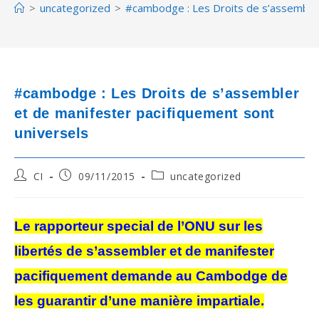
>
uncategorized
>
#cambodge : Les Droits de s’assembler
#cambodge : Les Droits de s’assembler
et de manifester pacifiquement sont
universels
Post
Post
Post
CI
09/11/2015
uncategorized
author:
published:
category:
Le rapporteur special de l’ONU sur les
libertés de s’assembler et de manifester
pacifiquement demande au Cambodge de
les guarantir d’une manière impartiale.