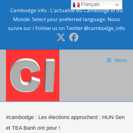
Skip
Français
Cambodge info : L'actualité du Cambodge et du
to
Monde. Select your preferred language. Nous
content
suivre sur / Follow us on Twitter @cambodge_info
Menu
#cambodge : Les élections approchent : HUN Sen
et TEA Banh ont peur !