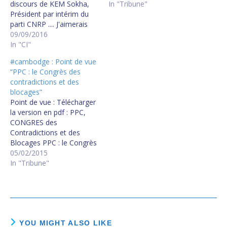
discours de KEM Sokha,
In "Tribune"
Président par intérim du
parti CNRP .... J'aimerais
pour commencer exprimer
09/09/2016
ma gratitude vis-à-vis de la
In "CI"
population aussi bien à
#cambodge : Point de vue
l'intérieur qu'à l'extérieur
“PPC : le Congrès des
du Cambodge pour son
contradictions et des
soutien à mon égard et
blocages”
spécialement vis-à-vis des
Point de vue : Télécharger
militants pour leur
la version en pdf : PPC,
abnégation et…
CONGRES des
Contradictions et des
Blocages PPC : le Congrès
des contradictions et des
05/02/2015
blocages Par DY KARETH
In "Tribune"
Un événement rarissime :
le Congrès dit
"extraordinaire" du PPC du
30 janvier 2015 montrant
publiquement les
tourmentes qui ont agité
YOU MIGHT ALSO LIKE