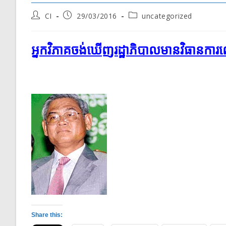
Post
Post
Post
CI
29/03/2016
uncategorized
author:
published:
category:
អ្នក​វិភាគ​ចង់​ឃើញ​រដ្ឋាភិបាល​មាន​វិធានការ​
Share this: