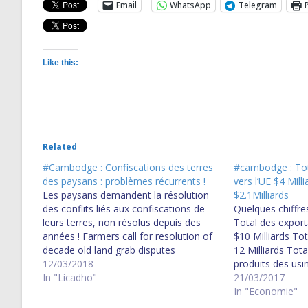
Email
WhatsApp
Telegram
Like this:
Related
#Cambodge : Confiscations des terres
#cambodge : Tot
des paysans : problèmes récurrents !
vers l’UE $4 Milli
Les paysans demandent la résolution
$2.1Milliards
des conflits liés aux confiscations de
Quelques chiffre
leurs terres, non résolus depuis des
Total des expor
années ! Farmers call for resolution of
$10 Milliards Tot
decade old land grab disputes
12 Milliards Tot
12/03/2018
produits des usi
In "Licadho"
de 10$ = $6.6 Mil
21/03/2017
exportations ver
In "Economie"
$4 Millards Tota