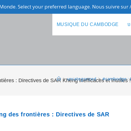
Monde. Select your preferred language. Nous suivre sur
MUSIQUE DU CAMBODGE
ប
>
uncategorized
>
#cambodge : Lo
ières : Directives de SAR Kheng inefficaces et inutiles !
ng des frontières : Directives de SAR