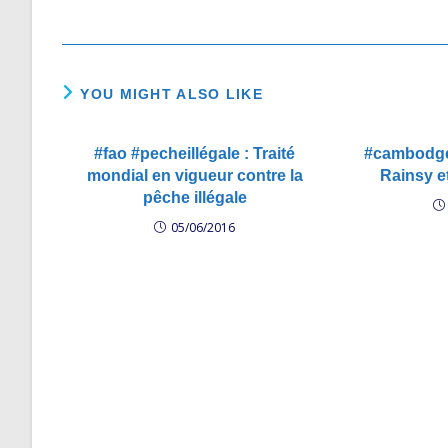
les…
YOU MIGHT ALSO LIKE
#fao #pecheillégale : Traité
#cambodge
mondial en vigueur contre la
Rainsy e
pêche illégale
05/06/2016