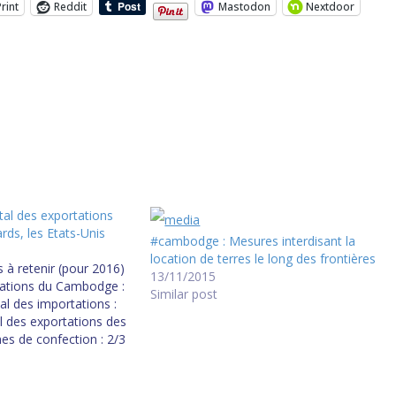
Print
Reddit
Mastodon
Nextdoor
al des exportations
ards, les Etats-Unis
#cambodge : Mesures interdisant la
location de terres le long des frontières
s à retenir (pour 2016)
13/11/2015
tations du Cambodge :
Similar post
al des importations :
al des exportations des
nes de confection : 2/3
liards Total des
s l'Union Européenne :
l des exportations vers