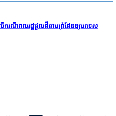
លើ​ករណី​ពលរដ្ឋ​ជួល​ដី​តាម​ព្រំដែន​ឲ្យ​បរទេស