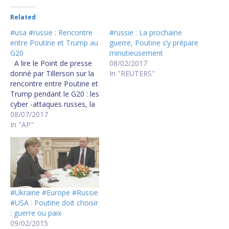
Related
#usa #russie : Rencontre
#russie : La prochaine
entre Poutine et Trump au
guerre, Poutine s’y prépare
G20
minutieusement
A lire le Point de presse
08/02/2017
donné par Tillerson sur la
In "REUTERS"
rencontre entre Poutine et
Trump pendant le G20 : les
cyber -attaques russes, la
Syrie et la Corée du Nord
08/07/2017
et la Chine : Press Briefing
In "AP"
on the President's
Meetings at the G20 | July
7, 2017 Sur…
#Ukraine #Europe #Russie
#USA : Poutine doit choisir
: guerre ou paix
09/02/2015