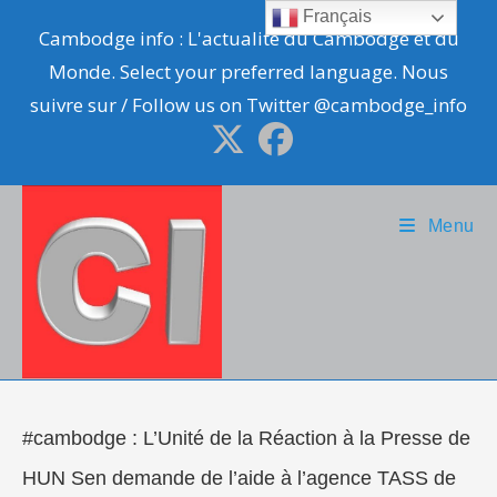
Skip
Français
Cambodge info : L'actualité du Cambodge et du
to
Monde. Select your preferred language. Nous
content
suivre sur / Follow us on Twitter @cambodge_info
Menu
#cambodge : L’Unité de la Réaction à la Presse de
HUN Sen demande de l’aide à l’agence TASS de