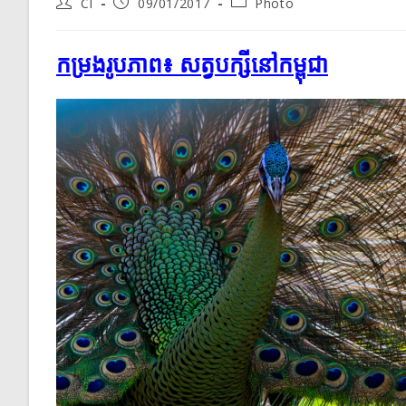
Post
Post
Post
CI
09/01/2017
Photo
author:
published:
category:
កម្រងរូបភាព៖​ សត្វបក្សីនៅ​កម្ពុជា