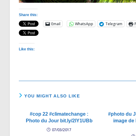
Share this:
Email
WhatsApp
Telegram
Like this:
YOU MIGHT ALSO LIKE
#cop 22 #climatechange :
#photo du J
Photo du Jour bit.ly/2lY1UBb
image de l
07/03/2017