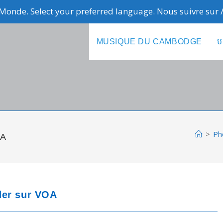
Monde. Select your preferred language. Nous suivre sur
MUSIQUE DU CAMBODGE
ប
>
Ph
OA
der sur VOA