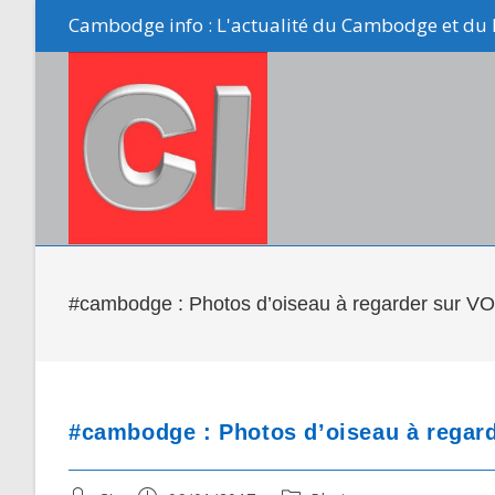
Skip
Cambodge info : L'actualité du Cambodge et du 
to
content
#cambodge : Photos d’oiseau à regarder sur V
#cambodge : Photos d’oiseau à regar