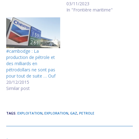
gouvernement s'opposent
03/11/2023
aux projets de
In "Frontière maritime"
l'administration de Srettha
Thavisin, nouvellement
formée, visant à relancer
les négociations
concernant la zone de
l'espace maritime (OCA :
#cambodge : La
Overlapping Claim Area )
production de pétrole et
revendiquée par la
des milliards en
Thaïlande et le…
pétrodollars ne sont pas
pour tout de suite … Ouf
20/12/2015
Similar post
TAGS
:
EXPLOITATION
,
EXPLORATION
,
GAZ
,
PETROLE