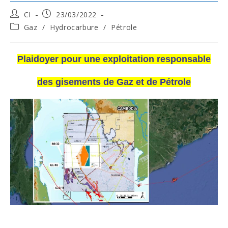
Post
Post
CI
23/03/2022
author:
published:
Post
Gaz
/
Hydrocarbure
/
Pétrole
category:
Plaidoyer pour une exploitation responsable
des gisements de Gaz et de Pétrole