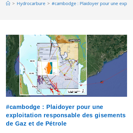
>
Hydrocarbure
>
#cambodge : Plaidoyer pour une exploi
#cambodge : Plaidoyer pour une
exploitation responsable des gisements
de Gaz et de Pétrole