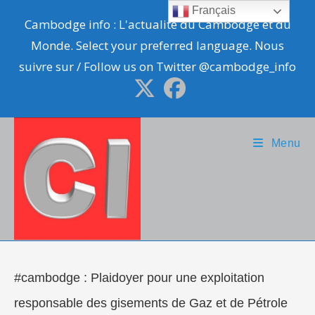
Skip
Français
Cambodge info : L'actualité du Cambodge et du
to
Monde. Select your preferred language. Nous
content
suivre sur / Follow us on Twitter @cambodge_info
Menu
#cambodge : Plaidoyer pour une exploitation
responsable des gisements de Gaz et de Pétrole