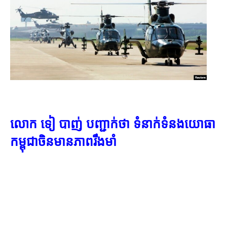
លោក ទៀ បាញ់ បញ្ជាក់​ថា ទំនាក់ទំនង​យោធា​
កម្ពុជា​ចិន​មាន​ភាពរឹងមាំ