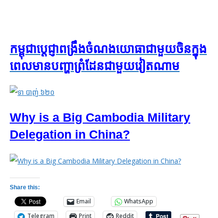
កម្ពុជា​ប្ដេជ្ញា​ពង្រឹង​ចំណង​យោធា​ជាមួយ​ចិន​ក្នុង​
ពេល​មាន​បញ្ហា​​ព្រំដែន​ជាមួយ​វៀតណាម
Why is a Big Cambodia Military
Delegation in China?
Share this:
Email
WhatsApp
Telegram
Print
Reddit