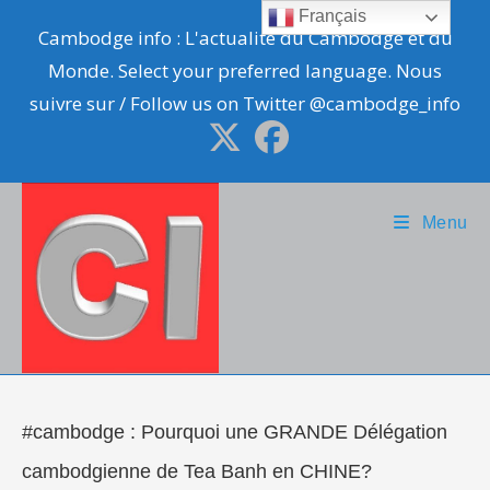
Skip
Français
Cambodge info : L'actualité du Cambodge et du
to
Monde. Select your preferred language. Nous
content
suivre sur / Follow us on Twitter @cambodge_info
Menu
#cambodge : Pourquoi une GRANDE Délégation
cambodgienne de Tea Banh en CHINE?