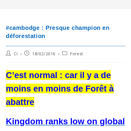
#cambodge : Presque champion en
déforestation
Post
Post
Post
CI
18/02/2016
Forest
author:
published:
category:
C’est normal : car il y a de
moins en moins de Forêt à
abattre
Kingdom ranks low on global