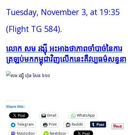
Tuesday, November 3, at 19:35
(Flight TG 584).
លោក សម រង្ស៊ី អះអាង​ថា​ភាព​ចាំបាច់​នៃ​ការ​
ត្រឡប់​មក​កម្ពុជា​វិញ​លើក​នេះ​គឺ​វប្បធម៌​សន្ទនា
Share this:
Email
WhatsApp
Telegram
Print
Reddit
Mastodon
Nextdoor