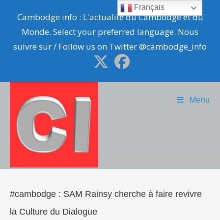
Skip
Français
Cambodge info : L'actualité du Cambodge et du
to
Monde. Select your preferred language. Nous
content
suivre sur / Follow us on Twitter @cambodge_info
Menu
#cambodge : SAM Rainsy cherche à faire revivre
la Culture du Dialogue