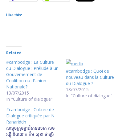
Like this:
Related
#cambodge : La Culture
du Dialogue : Prélude à un
#cambodge : Quoi de
Gouvernement de
nouveau dans la Culture
Coalition ou d’Union
du Dialogue ?
Nationale?
18/07/2015
13/07/2015
In "Culture of dialogue"
In "Culture of dialogue"
#cambodge : Culture de
Dialogue critiquée par N.
Ranariddh
សម្ដេច​ក្រុម​ព្រះ​រិះគន់​លោក សម
រង្ស៊ី និង​លោក កឹម សុខា ថា​ប្រើ​