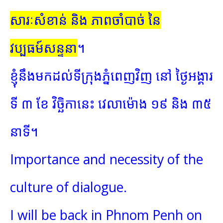
សារៈសំខាន់ និង ភាពចាំបាច់ នៃ
វប្បធម៍សន្ទនា
។
ខ្ញំុនឹងមកដល់ទីក្រុងភ្នំពេញវិញ នៅ ថ្ងៃអង្គារ
ទី ៣ ខែ វិច្ឆិកានេះ វេលាម៉ោង ១៩ និង ៣៥
នាទី។
Importance and necessity of the
culture of dialogue.
I will be back in Phnom Penh on