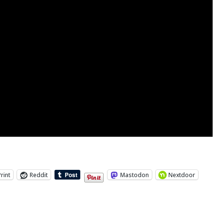
Print
Reddit
Mastodon
Nextdoor