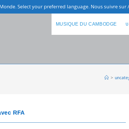
Monde. Select your preferred language. Nous suivre sur
MUSIQUE DU CAMBODGE
ប
>
uncate
avec RFA