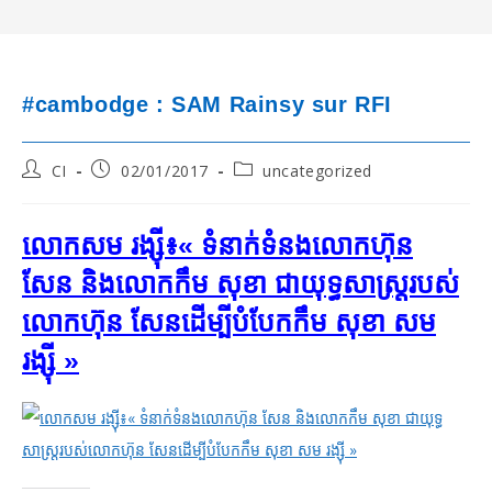
#cambodge : SAM Rainsy sur RFI
Post
Post
Post
CI
02/01/2017
uncategorized
author:
published:
category:
លោកសម រង្ស៊ី៖​« ទំនាក់ទំនង​លោក​ហ៊ុន
សែន និង​លោក​កឹម សុខា ជា​យុទ្ធសាស្រ្ត​របស់​
លោក​ហ៊ុន សែន​ដើម្បី​បំបែក​កឹម សុខា សម
រង្ស៊ី »