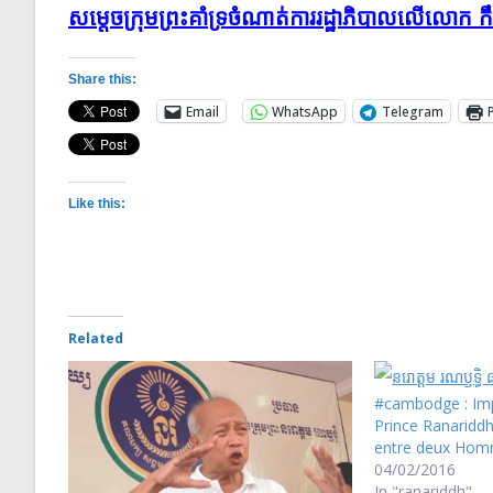
សម្តេចក្រុមព្រះគាំទ្រចំណាត់ការរដ្ឋាភិបាលលើលោក ក
Share this:
Email
WhatsApp
Telegram
Like this:
Related
#cambodge : Imp
Prince Ranariddh
entre deux Ho
04/02/2016
In "ranariddh"