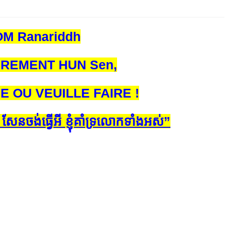
M Ranariddh
IÈREMENT HUN Sen,
E OU VEUILLE FAIRE !
ែន​​ចង់​​ធ្វើ​អី​ ខ្ញុំ​​គាំទ្រ​​លោក​​ទាំង​អស់​”​