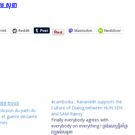
ឹម សុខា
Print
Reddit
Mastodon
Nextdoor
#cambodia : Ranariddh supports the
Culture of Dialog between HUN SEN
losion du parti du
and SAM Rainsy
 et guerre déclarée
Finally everybody agrees with
mmes
everybody on everything ! ទ្រង់​រណឫទ្ធិ​គាំទ្រ​
វប្បធម៌​សន្ទនា​​