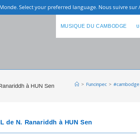
Monde. Select your preferred language. Nous suivre sur
MUSIQUE DU CAMBODGE
ប
>
Funcinpec
>
#cambodge 
Ranariddh à HUN Sen
 de N. Ranariddh à HUN Sen