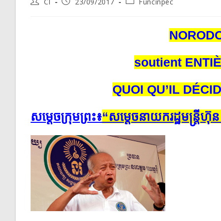
Post
Post
Post
CI
23/09/2017
Funcinpec
author:
published:
category:
NORODO
soutient ENT
QUOI QU’IL DÉCID
សម្តេច​ក្រុម​ព្រះ​៖​​
“​សម្តេច​នាយក​​រដ្ឋ​មន្ត្រី​​ហ៊ុន ស