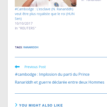
#Cambodge : L’esclave (N. Ranariddh)
veut être plus royaliste que le roi (HUN
Sen)
10/10/2017
In "REUTERS"
TAGS
:
RANARIDDH
Previous Post
Read
more
#cambodge : Implosion du parti du Prince
articles
Ranariddh et guerre déclarée entre deux Hommes
YOU MIGHT ALSO LIKE