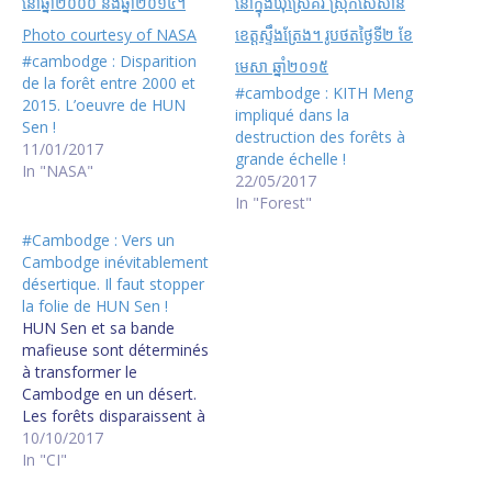
#cambodge : Disparition
de la forêt entre 2000 et
#cambodge : KITH Meng
2015. L’oeuvre de HUN
impliqué dans la
Sen !
destruction des forêts à
11/01/2017
grande échelle !
In "NASA"
22/05/2017
In "Forest"
#Cambodge : Vers un
Cambodge inévitablement
désertique. Il faut stopper
la folie de HUN Sen !
HUN Sen et sa bande
mafieuse sont déterminés
à transformer le
Cambodge en un désert.
Les forêts disparaissent à
un rythme alarmant : 30%
10/10/2017
de plus en 2016 par
In "CI"
rapport à 2015 ! Je me