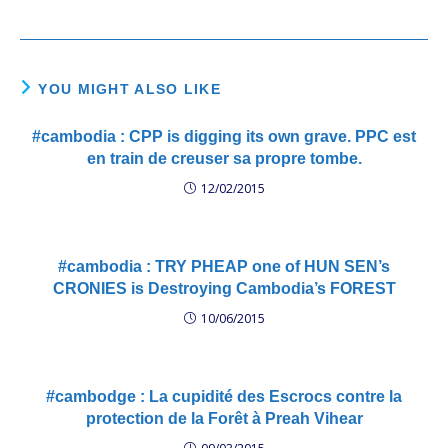
rappelle très bien lors d'un
voyage en 2011, sur la
route vers Preah Vihear,…
YOU MIGHT ALSO LIKE
#cambodia : CPP is digging its own grave. PPC est
en train de creuser sa propre tombe.
12/02/2015
#cambodia : TRY PHEAP one of HUN SEN’s
CRONIES is Destroying Cambodia’s FOREST
10/06/2015
#cambodge : La cupidité des Escrocs contre la
protection de la Forêt à Preah Vihear