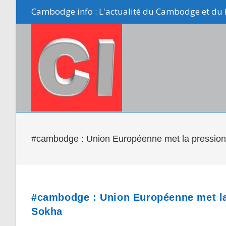
Skip
Cambodge info : L'actualité du Cambodge et du 
to
content
#cambodge : Union Européenne met la pression
#cambodge : Union Européenne met la
Sokha