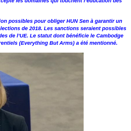
xcepté les domaines qui touchent l’éducation des
tion possibles pour obliger HUN Sen à garantir un
élections de 2018. Les sanctions seraient possibles
es de l’UE. Le statut dont bénéficie le Cambodge
rentiels (Everything But Arms) a été mentionné.