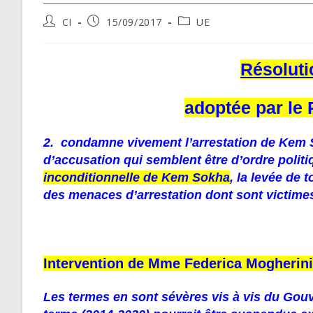
Post
Post
Post
CI
15/09/2017
UE
author:
published:
category:
Résolut
adoptée par le
2. condamne vivement l’arrestation de Kem 
d’accusation qui semblent être d’ordre polit
inconditionnelle de Kem Sokha
, la levée de 
des menaces d’arrestation dont sont victimes
Intervention de Mme Federica Mogherini
Les termes en sont sévères vis à vis du Go