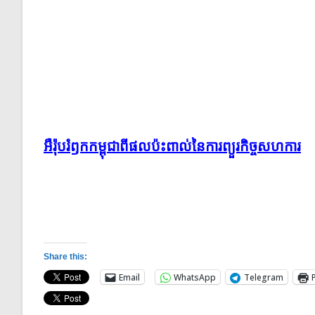
អឺរ៉ុបរំឭកកម្ពុជាពីផលប៉ះពាល់នៃការព្យួរកិច្ចសហការ
Share this:
Email
WhatsApp
Telegram