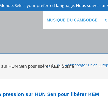
Monde. Select your preferred language. Nous suivre sur
MUSIQUE DU CAMBODGE
ប
>
UE
>
#cambodge : Union Europ
 sur HUN Sen pour libérer KEM Sokha
 pression sur HUN Sen pour libérer KEM