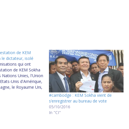
estation de KEM
le dictateur, isolé
nisations qui ont
station de KEM Sokha
 Nations Unies, l'Union
Etats-Unis d'Amérique,
emagne, le Royaume Uni,
Nouvelle-Zélande, Human
#cambodge : KEM Sokha vient de
nesty International,
s’enregistrer au bureau de vote
HR (ASEAN)
05/10/2016
In "CI"