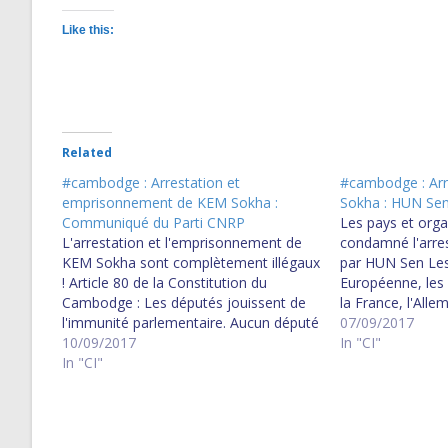
Like this:
Related
#cambodge : Arrestation et
#cambodge : Arr
emprisonnement de KEM Sokha :
Sokha : HUN Sen 
Communiqué du Parti CNRP
Les pays et orga
L'arrestation et l'emprisonnement de
condamné l'arre
KEM Sokha sont complètement illégaux
par HUN Sen Les
! Article 80 de la Constitution du
Européenne, les 
Cambodge : Les députés jouissent de
la France, l'All
l'immunité parlementaire. Aucun député
l'Australie, la 
07/09/2017
ne peut être poursuivi, arrêté, gardé à
10/09/2017
Rights Watch, Am
In "CI"
vue ou détenu à cause de ses opinions
In "CI"
Forum-Asia, AP
et des votes exprimés à l'occasion de
l'exercice de…