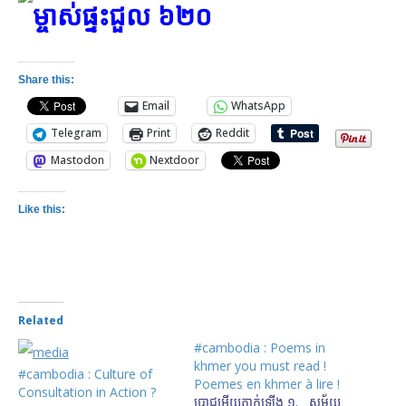
Share this:
Email
WhatsApp
Telegram
Print
Reddit
Mastodon
Nextdoor
Like this:
Related
#cambodia : Poems in
khmer you must read !
#cambodia : Culture of
Poemes en khmer à lire !
Consultation in Action ?
ប្រាជ្ញ​អើយ​ភ្ញាក់​ឡើង ១. សម័យ​