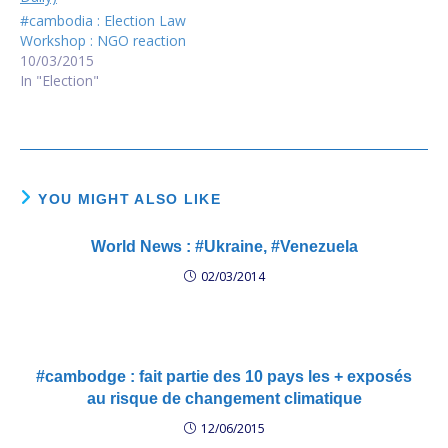
ប្រុស មេត្តា​សន្ដោស
#cambodia : Election Law
ដល់​ខ្មែរ​ក្រីក្រ ដោះស្រាយ​ឲ្យ​
Workshop : NGO reaction
ឆាប់ ចំណាប់​បាន​ល្អ
10/03/2015
ខ្លៅ​នឹង​លែង​ត រឿង​អាង​
In "Election"
ប្រាក់​ទៀត។ ៦. បើ​ប្រាជ្ញ​ភ្ញាក់
ខ្លួន …
YOU MIGHT ALSO LIKE
World News : #Ukraine, #Venezuela
02/03/2014
#cambodge : fait partie des 10 pays les + exposés
au risque de changement climatique
12/06/2015