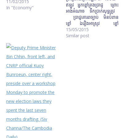
11/02/2015
ឥឡូវ អ្នកខ្លៅ​គ្រង​ប្រាជ្ញ ព្រោះ​
In "Economy"
អាង​អំណាច ទឹកប្រាក់​សុទ្ធ​ត្រូវ
ប្រាជ្ញ​គោរព​ច្បាប់ មិន​បំពាន​
ខ្លៅ ឯ​រឿងអាស្រូវ ខ្លៅ​
ធ្វើ​ទាំងអស់។ ២. ខ្លៅ​ប្រព្រឹត្ត​
15/05/2015
កាច គ្មាន​ស្ដាយ​ស្រណោះ
Similar post
ខ្លៅ​គិត​អាឡោះ ត្រឹមតែ​
ប្រាក់កាស អំណាច​ផ្ទាល់
ខ្លួន ខ្លៅ​ធ្វើ​ឯង​ណាស់
ឯ​ប្រាជ្ញ​វិញ​ខ្វះ តែ​ភាព​
ក្លាហាន។ ៣. ប្រាជ្ញ​សំងំ​
សុខ ស្រុក​គេ​បំពាន
ក្លាហាន​ប្រាជ្ញ​គ្មាន ខ្លៅ​បំពាន​
ខ្លាំង ប្រាជ្ញ​អាង​ចំណេះ ខ្លៅ​អាង​
កម្លាំង ប្រាជ្ញ​មិន​តតាំង
សុខ​ត្រឹម​អាត្មា។ ៤. ប្រាជ្ញ​អើយ​
ភ្ញាក់​ឡើង ព្រម​ដោយ​ហាន
ក្លា ជួយ​ស្រង់​ខេមរា ឲ្យ​
ផុត​វឹកវរ ប្រាជ្ញ​ត្រូវ​ដឹក​ខ្លៅ ឆ្ពោះ​
ទៅ​រក​ល្អ ឲ្យ​ស្គាល់​ខ្មៅ​ស
បាប​បុណ្យ​គុណ​ទោស។ ៥. ប្រាជ្ញ​
អើយ​អាសូរ ដល់​ខ្មែរ​ស្រី​