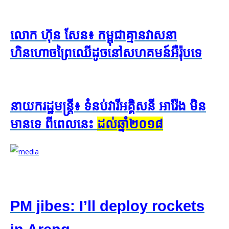
លោក ហ៊ុន សែន៖ កម្ពុជា​គ្មាន​វាសនា​
ហិនហោច​ព្រៃ​ឈើ​ដូច​នៅ​សហគមន៍​អឺរ៉ុប​ទេ
នាយក​រដ្ឋមន្ត្រី៖ ទំនប់​វារី​អគ្គិសនី អារ៉ែង មិន​
មាន​ទេ ពី​ពេល​នេះ
ដល់​ឆ្នាំ​២០១៨
PM jibes: I’ll deploy rockets