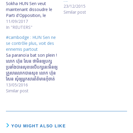
….
Sokha HUN Sen veut
23/12/2015
maintenant dissoudre le
Similar post
Parti d'Opposition, le
CNRP, pour maintenir sa
11/09/2017
DICTATURE. Cambodian
In "REUTERS"
PM threatens opposition
#cambodge : HUN Sen ne
party will be dissolved
se contrôle plus, voit des
Cambodian premier Hun
ennemis partout
Sen threatens to dissolve
Sa paranoïa bat son plein !
main opposition party as
លោក ហ៊ុន សែន ថា​មិន​ឲ្យ​បក្ស​
election nears លោក ហ៊ុន
ប្រឆាំង​បាន​សុខ​ទេ​បើ​បក្ស​នេះ​មិន​ឲ្យ​
សែន ថា​គ្មាន​ពេល​ឲ្យ​បក្ស​ប្រឆាំង​
គ្រួសារ​លោក​បាន​សុខ លោក ហ៊ុន
ដំណើរការ​ទៀត​ទេ​បើ​នៅ​ការពារ​
សែន សុំ​ឲ្យ​អ្នក​សារព័ត៌មាន​កុំ​ចាត់​
លោក កឹម…
ទុក​លោក​ជា​សត្រូវ​សួ​ពូជ
13/05/2016
Similar post
YOU MIGHT ALSO LIKE