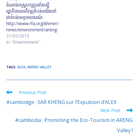
តំណាងរាស្ត្រ​បក្ស​ប្រឆាំង​ស្នើ​
រដ្ឋាភិបាល​អភិវឌ្ឍ​តំបន់​អារ៉ែង​ទៅ​
ជា​តំបន់​អេកូ​ទេសចរណ៍
http://www.rfa.org/khmer/
news/environment/areng-
05202015075702.html/sp.
21/05/2015
mp3 ​រដ្ឋសភា​ស្នើ​ឲ្យ​រដ្ឋាភិបាល​
In "Environment"
អភិវឌ្ឍ​តំបន់​អា​រ៉ែ​ង​ទៅជា​តំបន់​អេកូ​
ទេសចរណ៍​​
TAGS
:
ALEX
,
ARENG VALLEY
Previous Post
Read
more
#cambodge : SAR KHENG sur l’Expulsion d’ALEX
articles
Next Post
#cambodia : Promoting the Eco-Tourism in ARENG
Valley !