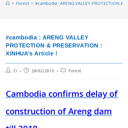
>
Forest
>
#cambodia : ARENG VALLEY PROTECTION & PRE
#cambodia : ARENG VALLEY
PROTECTION & PRESERVATION :
XINHUA’s Article !
Post
Post
Post
CI
28/02/2015
Forest
author:
published:
category:
Cambodia confirms delay of
construction of Areng dam