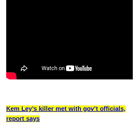
Kem Ley’s killer met with gov’t officials,
report says