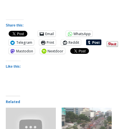
Share this:
Email
WhatsApp
Telegram
Print
Reddit
Mastodon
Nextdoor
Like this:
Related