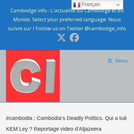
Skip
Français
Cambodge info : L'actualité du Cambodge et du
to
Monde. Select your preferred language. Nous
content
suivre sur / Follow us on Twitter @cambodge_info
Menu
#cambodia : Cambodia’s Deadly Politics. Qui a tué
KEM Ley ? Reportage video d’Aljazeera