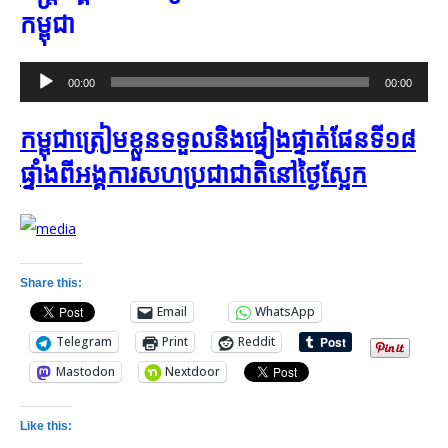
កម្ពុជា
Audio
00:00
00:00
Player
កម្ពុជាត្រៀម​ខ្លួន​ទទួលនិង​ផ្ទៀង​ផ្ទាត់​​ផែនទី​១៨​
ផ្ទាំង​ពី​អង្គការ​សហប្រជាជាតិ​នៅ​ថ្ងៃ​ស្អែក
Share this:
Email
WhatsApp
Telegram
Print
Reddit
Mastodon
Nextdoor
Like this: