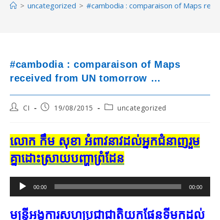
>
uncategorized
>
#cambodia : comparaison of Maps rec
#cambodia : comparaison of Maps
received from UN tomorrow …
Post
Post
Post
CI
19/08/2015
uncategorized
author:
published:
category:
លោក កឹម សុខា អំពាវនាវ​ដល់​អ្នកជំនាញ​រួម
គ្នា​ដោះស្រាយ​បញ្ហា​ព្រំដែន
Audio
00:00
00:00
Player
មន្ត្រី​អង្គការ​សហប្រជាជាតិ​យក​ផែនទី​មក​ដល់​