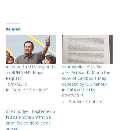
Related
#cambodia : UN responds
#cambodia : HUN Sen
to HUN SEN’s Maps
asks SG Ban Ki-Moon the
Request
copy of Cambodia Map
19/07/2015
deposed by N. Sihanouk,
In "Border / Frontière"
in 1964 at the UN
07/07/2015
In "Border / Frontière"
#cambodge : Baptême du
feu de Rhona Smith : Sa
première conférence de
presse