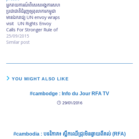
អ្នក​រាយការណ៍​ពិសេស​អង្គការ​សហ
ប្រជាជាតិ​ជំរុញ​ឲ្យ​តុលាការ​កម្ពុជា​
មាន​ឯករាជ្យ UN envoy wraps
visit UN Rights Envoy
Calls For Stronger Rule of
Law អ្នករាយការណ៍ពិសេស
25/09/2015
អង្គការ​​សហប្រជាជាតិ​បន្តពិនិត្យ​
Similar post
មើល​ច្បាប់ដែលមានឥទ្ធិពល​លើ​
សិទ្ធិមនុស្ស​ អ្នករាយការណ៍​ពិសេស​
អ.ស.ប​ធ្វើ​សន្និសីទ​បញ្ចប់​ទស្សន
កិច្ច​នៅ​កម្ពុជា​ជា​លើក​ទី១
YOU MIGHT ALSO LIKE
#cambodge : Info du Jour RFA TV
29/01/2016
#cambodia : បទ​វិភាគ៖ ស្លឹក​ឈើ​ជ្រុះ​មិន​ឆ្ងាយ​ពី​គល់ (RFA)