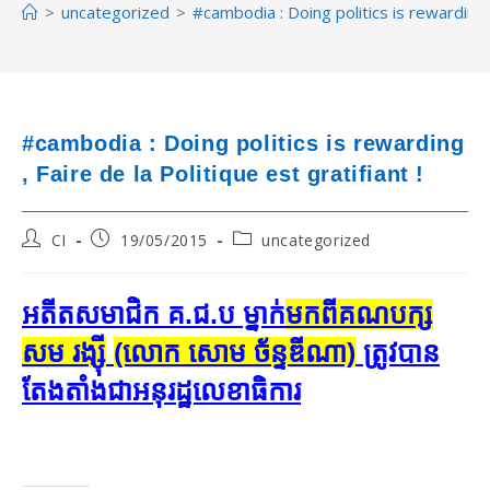
>
uncategorized
>
#cambodia : Doing politics is rewarding , 
#cambodia : Doing politics is rewarding
, Faire de la Politique est gratifiant !
Post
Post
Post
CI
19/05/2015
uncategorized
author:
published:
category:
អតីត​សមាជិក គ​.​ជ​.​ប ម្នាក់​
មកពី​គណបក្ស​
សម រង្ស៊ី
​
(លោក​ សោម ច័ន្ទឌីណា)
ត្រូវបាន​
តែងតាំង​ជា​អនុរដ្ឋលេខាធិការ​​