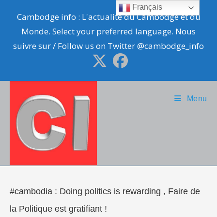
Skip
Français
Cambodge info : L'actualité du Cambodge et du
to
Monde. Select your preferred language. Nous
content
suivre sur / Follow us on Twitter @cambodge_info
Menu
#cambodia : Doing politics is rewarding , Faire de
la Politique est gratifiant !