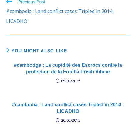
Previous Post
Read
more
#cambodia : Land conflict cases Tripled in 2014 :
articles
LICADHO
YOU MIGHT ALSO LIKE
#cambodge : La cupidité des Escrocs contre la
protection de la Forêt à Preah Vihear
09/03/2015
#cambodia : Land conflict cases Tripled in 2014 :
LICADHO
20/02/2015