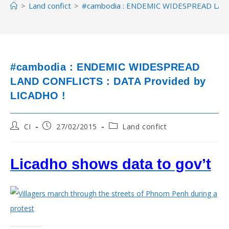
>
Land confict
>
#cambodia : ENDEMIC WIDESPREAD LAND
#cambodia : ENDEMIC WIDESPREAD
LAND CONFLICTS : DATA Provided by
LICADHO !
Post
Post
Post
CI
27/02/2015
Land confict
author:
published:
category:
Licadho shows data to gov’t