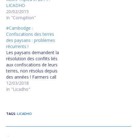
LICADHO
20/02/2015
In "Corruption"
#Cambodge :
Confiscations des terres
des paysans : problèmes
récurrents !
Les paysans demandent la
résolution des conflits liés
aux confiscations de leurs
terres, non résolus depuis
des années ! Farmers call
for resolution of decade
12/03/2018
old land grab disputes
In "Licadho"
TAGS
:
LICADHO