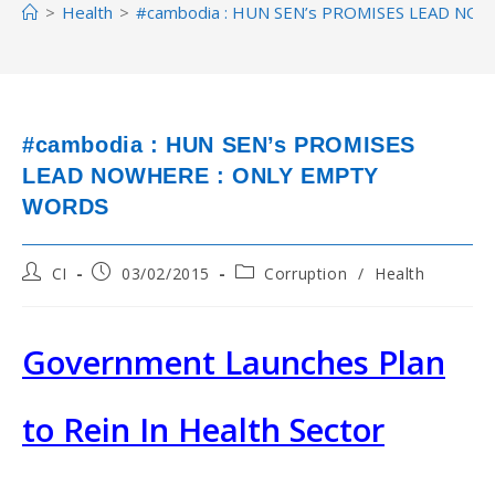
>
Health
>
#cambodia : HUN SEN’s PROMISES LEAD NO
#cambodia : HUN SEN’s PROMISES
LEAD NOWHERE : ONLY EMPTY
WORDS
Post
Post
Post
CI
03/02/2015
Corruption
/
Health
author:
published:
category:
Government Launches Plan
to Rein In Health Sector