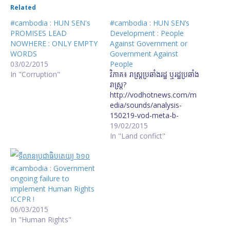
Related
#cambodia : HUN SEN's
#cambodia : HUN SEN’s
PROMISES LEAD
Development : People
NOWHERE : ONLY EMPTY
Against Government or
WORDS
Government Against
03/02/2015
People
In "Corruption"
​វិភាគ​៖ ​រាស្ត្រ​ប្រឆាំង​រដ្ឋ ឬ​រដ្ឋ​ប្រឆាំង​
រាស្ត្រ​?​
http://vodhotnews.com/m
edia/sounds/analysis-
150219-vod-meta-b-
social-people-against-
19/02/2015
state-and-state-against-
In "Land confict"
population-2015-02-
19.mp3
#cambodia : Government
ongoing failure to
implement Human Rights
ICCPR !
06/03/2015
In "Human Rights"