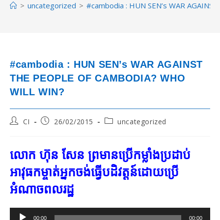
>
uncategorized
>
#cambodia : HUN SEN’s WAR AGAINS
#cambodia : HUN SEN’s WAR AGAINST
THE PEOPLE OF CAMBODIA? WHO
WILL WIN?
Post
Post
Post
CI
26/02/2015
uncategorized
author:
published:
category:
លោក ហ៊ុន សែន ព្រមាន​​ប្រើ​កម្លាំង​ប្រដាប់​
អាវុធ​កម្ចាត់​អ្នក​ចង់​ធ្វើ​បដិវត្តន៍​ដោយ​ប្រើ​​
អំណាច​​ពលរដ្ឋ
Audio
00:00
00:00