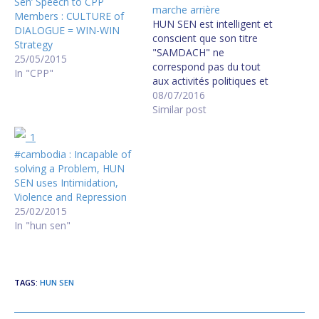
Sen’ Speech to CPP
marche arrière
Members : CULTURE of
HUN SEN est intelligent et
DIALOGUE = WIN-WIN
conscient que son titre
Strategy
"SAMDACH" ne
25/05/2015
correspond pas du tout
In "CPP"
aux activités politiques et
aux affaires qu'il mène
08/07/2016
depuis plus de 30 ans. Il ne
Similar post
mérite donc pas le titre de
SAMDACH. La résistance
contre le Dictateur HUN
#cambodia : Incapable of
SEN en marche !
solving a Problem, HUN
Cambodia PM…
SEN uses Intimidation,
Violence and Repression
25/02/2015
In "hun sen"
TAGS
:
HUN SEN