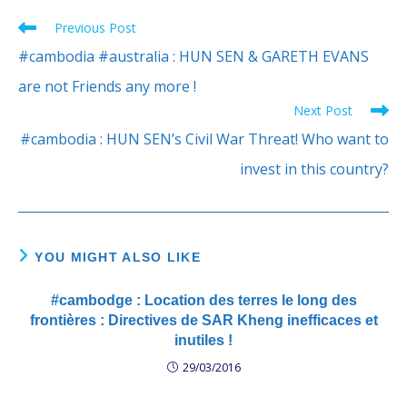
Previous Post
Read
more
#cambodia #australia : HUN SEN & GARETH EVANS
articles
are not Friends any more !
Next Post
#cambodia : HUN SEN’s Civil War Threat! Who want to
invest in this country?
YOU MIGHT ALSO LIKE
#cambodge : Location des terres le long des
frontières : Directives de SAR Kheng inefficaces et
inutiles !
29/03/2016