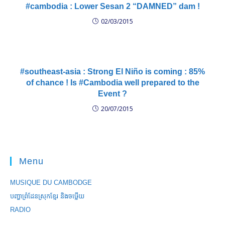
#cambodia : Lower Sesan 2 “DAMNED” dam !
02/03/2015
#southeast-asia : Strong El Niño is coming : 85%
of chance ! Is #Cambodia well prepared to the
Event ?
20/07/2015
Menu
MUSIQUE DU CAMBODGE
បញ្ហាព្រំដែនស្រុកខ្មែរ និងចឞ្លើយ
RADIO