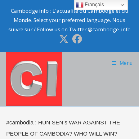
Skip
Français
Cambodge info : L'actualité du Cambodge et du
to
Monde. Select your preferred language. Nous
content
suivre sur / Follow us on Twitter @cambodge_info
Menu
#cambodia : HUN SEN’s WAR AGAINST THE
PEOPLE OF CAMBODIA? WHO WILL WIN?