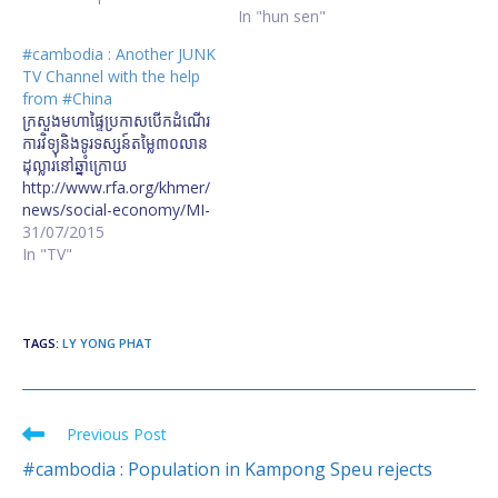
compensation-from-Ly-
tellement haute (16
In "hun sen"
Yong-Phat-
étages) qu'on peut
#cambodia : Another JUNK
03062015230246.html/h03
l'admirer de la Lune ! Il n'a
TV Channel with the help
0315rd.mp3
rien compris ! Cambodia’s
from #China
Hun Sen Taps Himself for
ក្រសួង​មហាផ្ទៃ​ប្រកាស​បើក​ដំណើរ
Glory
ការ​វិទ្យុ​និង​ទូរទស្សន៍​តម្លៃ​៣០​លាន​
ដុល្លារ​នៅ​ឆ្នាំ​ក្រោយ
http://www.rfa.org/khmer/
news/social-economy/MI-
to-launce-its-own-radio-tv-
31/07/2015
station-next-year-
In "TV"
07292015230324.html/cm.
mp3 Ministry gets own TV,
radio platform
TAGS
:
LY YONG PHAT
Previous Post
Read
more
#cambodia : Population in Kampong Speu rejects
articles