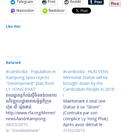
Telegram
Print
Reddit
Mastodon
Nextdoor
Like this:
Related
#cambodia : Population in
#cambodia : HUN SEN’s
Kampong Speu rejects
Memorial Statue will be
“Development” plan from
brougth down by the
LY YONG PHAT
Cambodian People in 2018
ពលរដ្ឋ​ខេត្ត​កំពង់ស្ពឺ​មិន​ចង់​បាន​ការ​
!
អភិវឌ្ឍ​ហេដ្ឋារចនាសម្ព័ន្ធ​ពី​ក្រុម
Maintenant il veut une
ហ៊ុន លី យ៉ុងផាត់
Statue à sa "Gloire" :
http://www.rfa.org/khmer/
(Contruite par son
news/land/Kampong-
complice Ly Yong Phat)
Speu-villagers-vow-
08/03/2015
Après avoir détruit le
demanding-
In "Development"
Cambodge. Elle est
21/02/2015