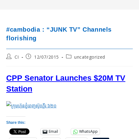
#cambodia : “JUNK TV” Channels
florishing
Post
Post
Post
CI
12/07/2015
uncategorized
author:
published:
category:
CPP Senator Launches $20M TV
Station
Share this:
Email
WhatsApp